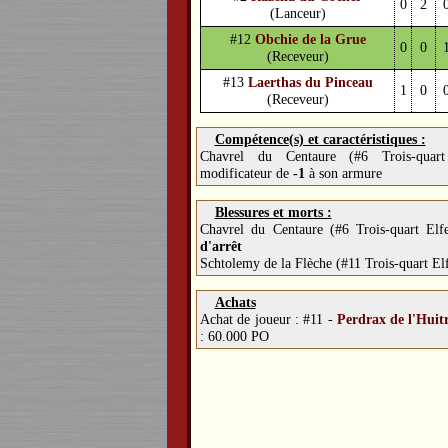
0
2
(Lanceur)
#12
Obchie de la Grue
0
0
(Receveur)
#13
Laerthas du Pinceau
1
0
(Receveur)
Compétence(s) et caractéristiques :
Chavrel du Centaure (#6 Trois-quar
modificateur de
-1
à son armure
Blessures et morts :
Chavrel du Centaure (#6 Trois-quart El
d'arrêt
Schtolemy de la Flèche (#11 Trois-quart El
Achats
Achat de joueur :
#11 -
Perdrax de l'Huit
: 60.000 PO