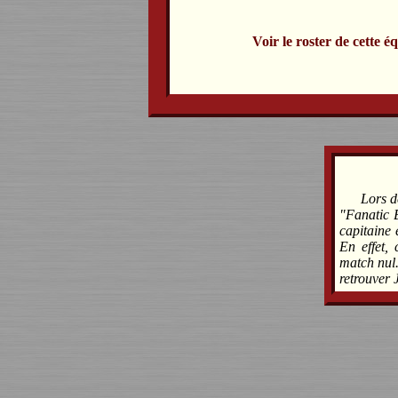
Voir le roster de cette é
Lors d
"Fanatic 
capitaine 
En effet, 
match nul.
retrouver 