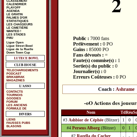
2
CLASSEMENT
CALENDRIER
PLAYOFF
AGENDA
LE GRATIN
PALMES D'OR
STATISTIQUES
LES CHASSEURS
LE CIMETIÈRE
WANTED !
LES STADES
Public :
7000 fans
PMU
Ligue Open
Prélèvement :
0 PO
Ligue Street Bowl
Gains :
85000 PO
Ligue de la Ruelle
Down Town Cup
Fans dévoués :
=
LUTECE BOWL
Faute(s) commise(s) :
1
CLUB HOUSE
Sortie(s) du public :
0
TELECHARGEMENTS
Journalier(s) :
0
PODCAST
Erreurs Coûteuses :
0 PO
BRIKABRAK
MAGAZINES
L'ASSO
Coach :
Ashrame
CONTACTS
TOURNOIS
GOODIES
Actions des joueur
FORUM
LES ANCIENS
FORMULE DE
Nom
Td
Réu
S
DIVERS
#3
Ashbior de Céphée
(Blitzer)
1
0
LIENS
FAUSSES PUBS
BLASONS
#4
Perseus Alborg
(Blitzer)
0
1
#2
Razella du Cocher