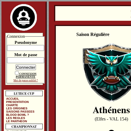
Saison Régulière
Connexion
Pseudonyme
Mot de passe
CONNEXION
PERMANENTE
Mot de passe oublié ?
LUTECE CUP
ACCUEIL
PRESENTATION
Athénens
CHARTE
LES ORIGINES
SAISONS PASSEES
BLOOD BOWL ?
LES REGLES
(Elfes - VAL 154)
LE PANTHEON
CHAMPIONNAT