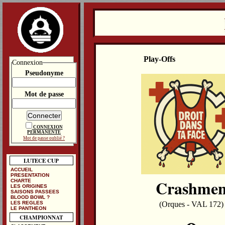
Play-Offs
Connexion
Pseudonyme
Mot de passe
CONNEXION
PERMANENTE
Mot de passe oublié ?
LUTECE CUP
ACCUEIL
PRESENTATION
Crashme
CHARTE
LES ORIGINES
SAISONS PASSEES
BLOOD BOWL ?
LES REGLES
(Orques - VAL 172)
LE PANTHEON
CHAMPIONNAT