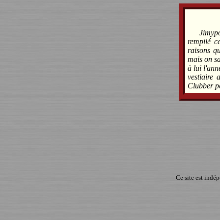
Jimyp
rempilé c
raisons qu
mais on sa
à lui l'an
vestiaire
Clubber p
Ce site est indé