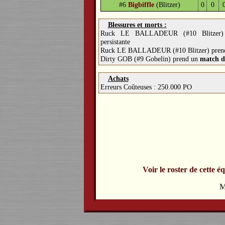
#6
Bigbiffle
(Blitzer)
0
0
Blessures et morts :
Ruck LE BALLADEUR (#10 Blitzer
persistante
Ruck LE BALLADEUR (#10 Blitzer) pren
Dirty GOB (#9 Gobelin) prend un
match d
Achats
Erreurs Coûteuses : 250.000 PO
Voir le roster de cette é
M