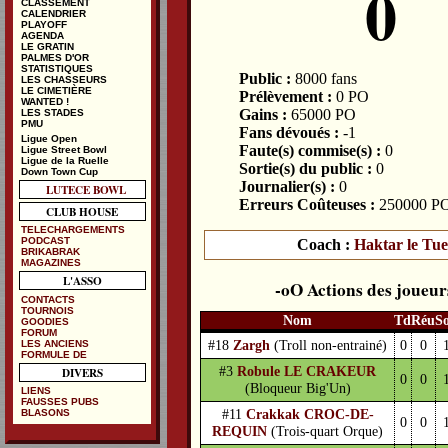
0
CLASSEMENT
CALENDRIER
PLAYOFF
AGENDA
LE GRATIN
PALMES D'OR
STATISTIQUES
Public :
8000 fans
LES CHASSEURS
LE CIMETIÈRE
Prélèvement :
0 PO
WANTED !
Gains :
65000 PO
LES STADES
PMU
Fans dévoués :
-1
Ligue Open
Faute(s) commise(s) :
0
Ligue Street Bowl
Ligue de la Ruelle
Sortie(s) du public :
0
Down Town Cup
Journalier(s) :
0
LUTECE BOWL
Erreurs Coûteuses :
250000 P
CLUB HOUSE
TELECHARGEMENTS
PODCAST
Coach :
Haktar le Tu
BRIKABRAK
MAGAZINES
L'ASSO
Actions des joueur
CONTACTS
TOURNOIS
Nom
Td
Réu
S
GOODIES
FORUM
#18
Zargh
(Troll non-entrainé)
0
0
LES ANCIENS
FORMULE DE
#3
Robule LE CRAKEUR
DIVERS
0
0
(Bloqueur Big'Un)
LIENS
FAUSSES PUBS
#11
Crakkak CROC-DE-
BLASONS
0
0
REQUIN
(Trois-quart Orque)