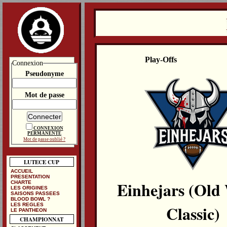
Play-Offs
Connexion
Pseudonyme
Mot de passe
CONNEXION
PERMANENTE
Mot de passe oublié ?
LUTECE CUP
ACCUEIL
PRESENTATION
Einhejars (Old
CHARTE
LES ORIGINES
SAISONS PASSEES
BLOOD BOWL ?
LES REGLES
Classic)
LE PANTHEON
CHAMPIONNAT