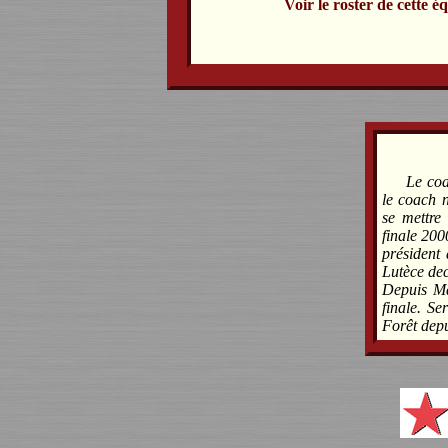
Voir le roster de cette é
Le coa
le coach 
se mettre
finale 200
président 
Lutèce dec
Depuis Ma
finale. Se
Forêt depu