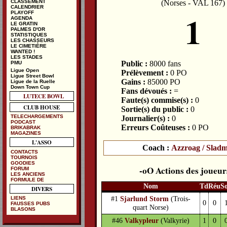
(Norses - VAL 167)
CLASSEMENT
CALENDRIER
1
PLAYOFF
AGENDA
LE GRATIN
PALMES D'OR
STATISTIQUES
LES CHASSEURS
LE CIMETIÈRE
WANTED !
LES STADES
Public :
8000 fans
PMU
Ligue Open
Prélèvement :
0 PO
Ligue Street Bowl
Gains :
85000 PO
Ligue de la Ruelle
Down Town Cup
Fans dévoués :
=
LUTECE BOWL
Faute(s) commise(s) :
0
CLUB HOUSE
Sortie(s) du public :
0
TELECHARGEMENTS
Journalier(s) :
0
PODCAST
Erreurs Coûteuses :
0 PO
BRIKABRAK
MAGAZINES
L'ASSO
Coach :
Azzroag / Sladm
CONTACTS
TOURNOIS
GOODIES
Actions des joueur
FORUM
LES ANCIENS
FORMULE DE
Nom
Td
Réu
S
DIVERS
#1
Sjarlund Storm
(Trois-
LIENS
0
0
FAUSSES PUBS
quart Norse)
BLASONS
#46
Valkypleur
(Valkyrie)
1
0