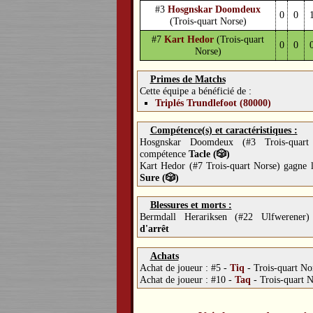
#3
Hosgnskar Doomdeux
0
0
(Trois-quart Norse)
#7
Kart Hedor
(Trois-quart
0
0
Norse)
Primes de Matchs
Cette équipe a bénéficié de :
Triplés Trundlefoot (80000)
Compétence(s) et caractéristiques :
Hosgnskar Doomdeux (#3 Trois-quart
compétence
Tacle (🎲)
Kart Hedor (#7 Trois-quart Norse) gagne
Sure (🎲)
Blessures et morts :
Bermdall Herariksen (#22 Ulfwerene
d'arrêt
Achats
Achat de joueur :
#5 -
Tiq
-
Trois-quart No
Achat de joueur :
#10 -
Taq
-
Trois-quart 