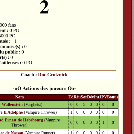
2
000 fans
nt :
0 PO
5000 PO
ués :
+1
commise(s) :
0
du public :
0
(s) :
0
oûteuses :
0 PO
Coach :
Doc Grotznick
Actions des joueurs
Nom
Td
Réu
Sor
Dév
Int
JPV
Bonus
1
Wallenstein
(Vargheist)
0
0
5
0
0
0
0
e II Adolphe
(Vampire Thrower)
1
0
0
0
0
0
0
nd Ernest de Habsbourg
(Vampire
0
0
0
0
0
1
0
Thrower)
ce de Nassau
(Vampire Runner)
1
0
0
0
0
0
0