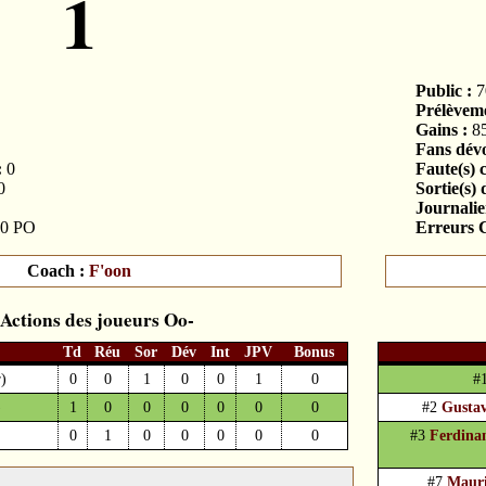
1
Public :
7
Prélèveme
Gains :
8
Fans dévo
:
0
Faute(s) 
0
Sortie(s) 
Journalier
0 PO
Erreurs C
Coach :
F'oon
Actions des joueurs
Td
Réu
Sor
Dév
Int
JPV
Bonus
r)
0
0
1
0
0
1
0
#
)
1
0
0
0
0
0
0
#2
Gustav
0
1
0
0
0
0
0
#3
Ferdina
#7
Mauri