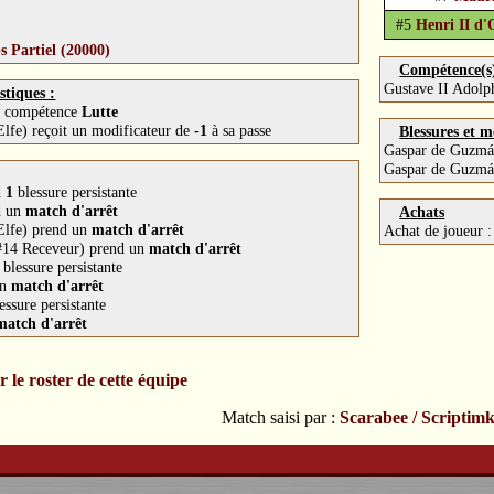
#5
Henri II d'
s Partiel (20000)
Compétence(s) 
Gustave II Adolp
stiques :
la compétence
Lutte
lfe) reçoit un modificateur de
-1
à sa passe
Blessures et m
Gaspar de Guzmá
Gaspar de Guzmá
d
1
blessure persistante
d un
match d'arrêt
Achats
Elfe) prend un
match d'arrêt
Achat de joueur 
(#14 Receveur) prend un
match d'arrêt
blessure persistante
un
match d'arrêt
essure persistante
match d'arrêt
r le roster de cette équipe
Match saisi par :
Scarabee / Scriptimk