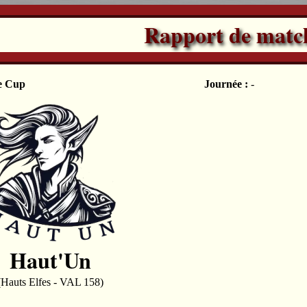
Rapport de matc
e Cup
Journée :
-
Haut'Un
(Hauts Elfes - VAL 158)