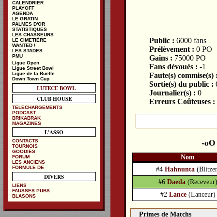
CALENDRIER
PLAYOFF
AGENDA
LE GRATIN
PALMES D'OR
STATISTIQUES
LES CHASSEURS
Public :
6000 fans
LE CIMETIÈRE
WANTED !
Prélèvement :
0 PO
LES STADES
PMU
Gains :
75000 PO
Ligue Open
Fans dévoués :
-1
Ligue Street Bowl
Ligue de la Ruelle
Faute(s) commise(s) 
Down Town Cup
Sortie(s) du public :
LUTECE BOWL
Journalier(s) :
0
CLUB HOUSE
Erreurs Coûteuses :
TELECHARGEMENTS
PODCAST
BRIKABRAK
MAGAZINES
L'ASSO
CONTACTS
TOURNOIS
GOODIES
Nom
FORUM
LES ANCIENS
FORMULE DE
#4
Hahnunta
(Blitze
DIVERS
#6
Daeda
(Receveur
LIENS
FAUSSES PUBS
#2
Lance
(Lanceur)
BLASONS
Primes de Matchs