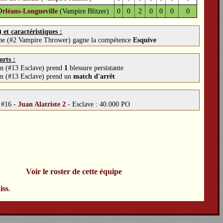
Orléans-Longueville
(Vampire Blitzer)
0
0
2
0
0
0
0
et caractéristiques :
he (#2 Vampire Thrower) gagne la compétence
Esquive
orts :
n (#13 Esclave) prend
1
blessure persistante
n (#13 Esclave) prend un
match d'arrêt
:
#16 -
Juan Alatriste 2
-
Esclave : 40.000 PO
Voir le roster de cette équipe
iss
.