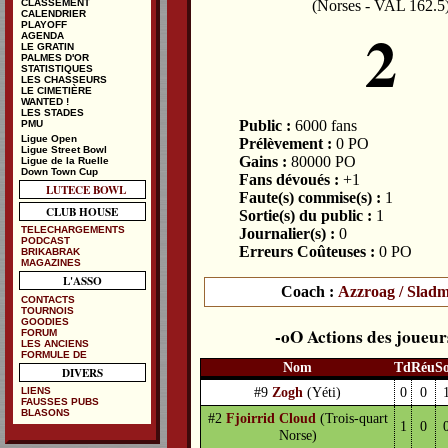
(Norses - VAL 162.5
CLASSEMENT
CALENDRIER
2
PLAYOFF
AGENDA
LE GRATIN
PALMES D'OR
STATISTIQUES
LES CHASSEURS
LE CIMETIÈRE
WANTED !
LES STADES
Public :
6000 fans
PMU
Ligue Open
Prélèvement :
0 PO
Ligue Street Bowl
Gains :
80000 PO
Ligue de la Ruelle
Down Town Cup
Fans dévoués :
+1
LUTECE BOWL
Faute(s) commise(s) :
1
CLUB HOUSE
Sortie(s) du public :
1
TELECHARGEMENTS
Journalier(s) :
0
PODCAST
Erreurs Coûteuses :
0 PO
BRIKABRAK
MAGAZINES
L'ASSO
Coach :
Azzroag / Sladm
CONTACTS
TOURNOIS
GOODIES
Actions des joueur
FORUM
LES ANCIENS
FORMULE DE
Nom
Td
Réu
S
DIVERS
#9
Zogh
(Yéti)
0
0
LIENS
FAUSSES PUBS
BLASONS
#2
Fjoirrid Cloud
(Trois-quart
1
0
Norse)