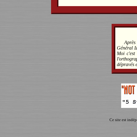
Après 
Général Iz
Moi c'est
l'orthogra
dépravés e
Ce site est indé