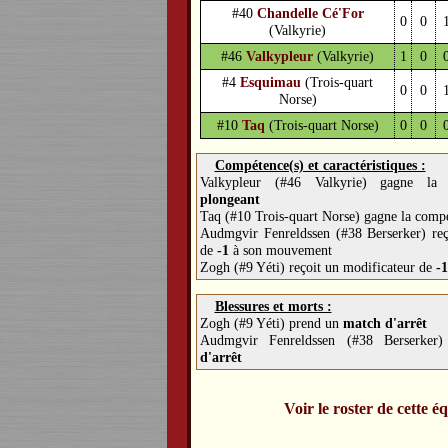
#40
Chandelle Cé'For
0
0
(Valkyrie)
#46
Valkypleur
(Valkyrie)
1
0
#4
Esquimau
(Trois-quart
0
0
Norse)
#10
Taq
(Trois-quart Norse)
0
0
Compétence(s) et caractéristiques :
Valkypleur (#46 Valkyrie) gagne l
plongeant
Taq (#10 Trois-quart Norse) gagne la com
Audmgvir Fenreldssen (#38 Berserker) reç
de
-1
à son mouvement
Zogh (#9 Yéti) reçoit un modificateur de
-
Blessures et morts :
Zogh (#9 Yéti) prend un
match d'arrêt
Audmgvir Fenreldssen (#38 Berserke
d'arrêt
Voir le roster de cette é