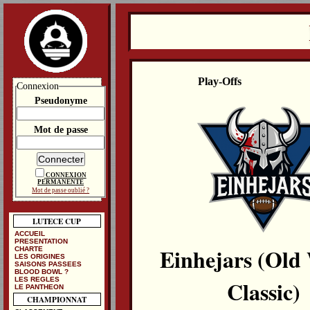
Play-Offs
Connexion
Pseudonyme
Mot de passe
CONNEXION
PERMANENTE
Mot de passe oublié ?
LUTECE CUP
ACCUEIL
PRESENTATION
Einhejars (Old
CHARTE
LES ORIGINES
SAISONS PASSEES
BLOOD BOWL ?
LES REGLES
Classic)
LE PANTHEON
CHAMPIONNAT