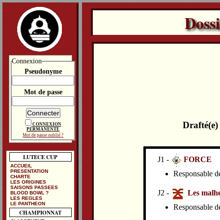
Doss
Connexion
Pseudonyme
Mot de passe
Drafté(e
CONNEXION
PERMANENTE
Mot de passe oublié ?
LUTECE CUP
J1 -
FORCE
ACCUEIL
PRESENTATION
Responsable de 
CHARTE
LES ORIGINES
SAISONS PASSEES
J2 -
Les malhe
BLOOD BOWL ?
LES REGLES
LE PANTHEON
Responsable de 
CHAMPIONNAT