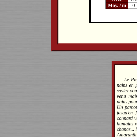
Moy. / m
0
Le Pr
nains en p
saviez vou
venu mais 
nains pour
Un parcou
jusqu'en 
connard v
humains ve
chance... 
Amaranth 