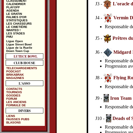
CLASSEMENT
J3 -
L'oracle
CALENDRIER
PLAYOFF
AGENDA
LE GRATIN
J4 -
Vermin D
PALMES D'OR
STATISTIQUES
LES CHASSEURS
Responsable de 
LE CIMETIÈRE
WANTED !
LES STADES
PMU
J5 -
Prêtres du
Ligue Open
Ligue Street Bowl
Ligue de la Ruelle
Down Town Cup
J6 -
Midgard 
LUTECE BOWL
Responsable de 
CLUB HOUSE
Progression av
TELECHARGEMENTS
PODCAST
BRIKABRAK
J8 -
Flying Ro
MAGAZINES
L'ASSO
Responsable de 
CONTACTS
TOURNOIS
GOODIES
J9 -
Iron Team
FORUM
LES ANCIENS
FORMULE DE
Responsable de 
DIVERS
LIENS
J10 -
Deads of 
FAUSSES PUBS
BLASONS
Responsable de 
Progression av