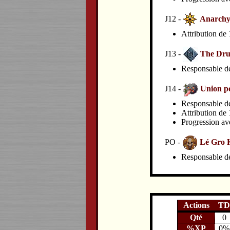
J12 -
Anarchy 
Attribution de 
J13 -
The Drun
Responsable de 
J14 -
Union p
Responsable de 
Attribution de 
Progression av
PO -
Lé Gro 
Responsable de 
Actions
TD
Qté
0
%XP
0%