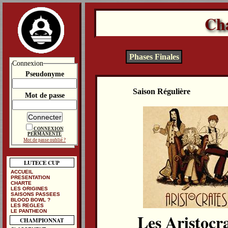
Ch
Phases Finales
Connexion
Pseudonyme
Saison Régulière
Mot de passe
CONNEXION
PERMANENTE
Mot de passe oublié ?
LUTECE CUP
ACCUEIL
PRESENTATION
CHARTE
LES ORIGINES
SAISONS PASSEES
BLOOD BOWL ?
LES REGLES
LE PANTHEON
Les Aristocr
CHAMPIONNAT