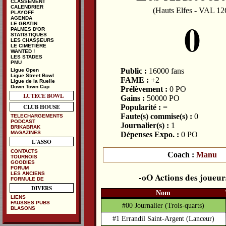
CLASSEMENT
CALENDRIER
(Hauts Elfes - VAL 12
PLAYOFF
0
AGENDA
LE GRATIN
PALMES D'OR
STATISTIQUES
LES CHASSEURS
LE CIMETIÈRE
WANTED !
LES STADES
PMU
Public :
16000 fans
Ligue Open
Ligue Street Bowl
FAME :
+2
Ligue de la Ruelle
Down Town Cup
Prélèvement :
0 PO
LUTECE BOWL
Gains :
50000 PO
CLUB HOUSE
Popularité :
=
Faute(s) commise(s) :
0
TELECHARGEMENTS
PODCAST
Journalier(s) :
1
BRIKABRAK
MAGAZINES
Dépenses Expo. :
0 PO
L'ASSO
CONTACTS
Coach :
Manu
TOURNOIS
GOODIES
FORUM
LES ANCIENS
Actions des joueur
FORMULE DE
DIVERS
Nom
LIENS
FAUSSES PUBS
#00 Journalier
(Trois-quarts)
BLASONS
#1 Errandil Saint-Argent
(Lanceur)