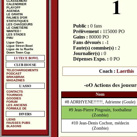
1
CLASSEMENT
CALENDRIER
PLAYOFF
AGENDA
LE GRATIN
PALMES D'OR
STATISTIQUES
LES CHASSEURS
Public :
0 fans
LE CIMETIÈRE
Prélèvement :
115000 PO
WANTED !
LES STADES
Gains :
80000 PO
PMU
Fans dévoués :
-1
Ligue Open
Ligue Street Bowl
Faute(s) commise(s) :
2
Ligue de la Ruelle
Down Town Cup
Journalier(s) :
0
LUTECE BOWL
Dépenses Expo. :
0 PO
CLUB HOUSE
Coach :
Laerthis
TELECHARGEMENTS
PODCAST
BRIKABRAK
MAGAZINES
Actions des joueur
L'ASSO
CONTACTS
Nom
TOURNOIS
GOODIES
#8 ADRHYENE!!!!!!, Adrienne
(Goule)
FORUM
LES ANCIENS
FORMULE DE
#9 Jean-Pierre Pingouin, footballeur
DIVERS
(Zombie)
LIENS
#10 Jean-Denis Cochon, médecin
FAUSSES PUBS
BLASONS
(Zombie)