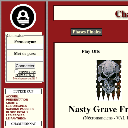
Ch
Phases Finales
Connexion
Pseudonyme
Play-Offs
Mot de passe
CONNEXION
PERMANENTE
Mot de passe oublié ?
LUTECE CUP
ACCUEIL
PRESENTATION
CHARTE
Nasty Grave Fr
LES ORIGINES
SAISONS PASSEES
BLOOD BOWL ?
LES REGLES
(Nécromanciens - VAL 
LE PANTHEON
CHAMPIONNAT