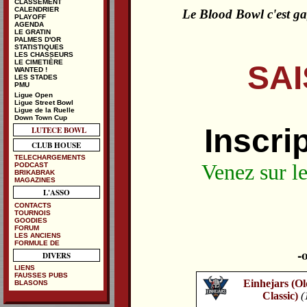
CLASSEMENT
CALENDRIER
Le Blood Bowl c'est ga
PLAYOFF
AGENDA
LE GRATIN
PALMES D'OR
STATISTIQUES
LES CHASSEURS
LE CIMETIÈRE
SAI
WANTED !
LES STADES
PMU
Ligue Open
Ligue Street Bowl
Ligue de la Ruelle
Down Town Cup
Inscri
LUTECE BOWL
CLUB HOUSE
TELECHARGEMENTS
Venez sur l
PODCAST
BRIKABRAK
MAGAZINES
L'ASSO
CONTACTS
TOURNOIS
GOODIES
FORUM
LES ANCIENS
FORMULE DE
DIVERS
LIENS
FAUSSES PUBS
Einhejars (O
BLASONS
Classic)
(