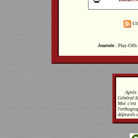
Uti
Journée
: Play-Offs
Après 
Général Iz
Moi c'est
l'orthogra
dépravés e