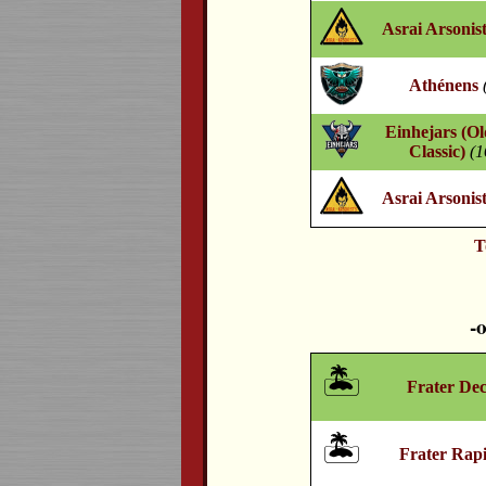
Asrai Arsonist
Athénens
Einhejars (O
Classic)
(1
Asrai Arsonist
T
🏝️
Frater De
🏝️
Frater Rapi