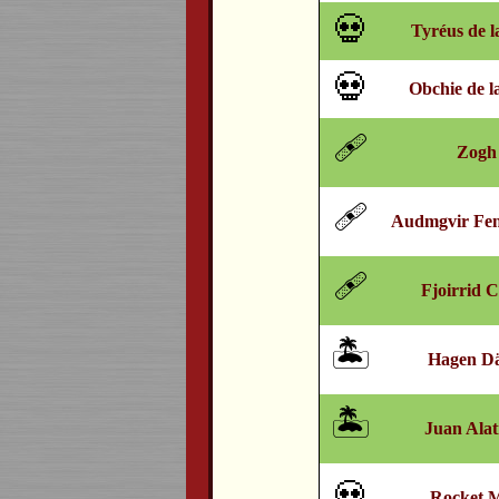
💀
Tyréus de l
💀
Obchie de l
🩹
Zogh
🩹
Audmgvir Fen
🩹
Fjoirrid 
🏝️
Hagen D
🏝️
Juan Alat
💀
Rocket 