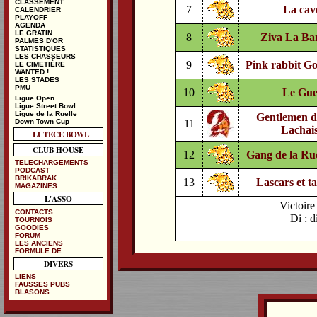
CLASSEMENT
7
La cav
CALENDRIER
PLAYOFF
AGENDA
LE GRATIN
8
Ziva La Ba
PALMES D'OR
STATISTIQUES
LES CHASSEURS
9
Pink rabbit G
LE CIMETIÈRE
WANTED !
LES STADES
PMU
10
Le Gue
Ligue Open
Ligue Street Bowl
Ligue de la Ruelle
Gentlemen d
Down Town Cup
11
Lachai
LUTECE BOWL
CLUB HOUSE
12
Gang de la Ru
TELECHARGEMENTS
PODCAST
BRIKABRAK
13
Lascars et t
MAGAZINES
L'ASSO
Victoire 
CONTACTS
Di : d
TOURNOIS
GOODIES
FORUM
LES ANCIENS
FORMULE DE
DIVERS
LIENS
FAUSSES PUBS
BLASONS