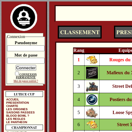
CLASSEMENT
PRES
Connexion
Pseudonyme
Rang
Equip
Mot de passe
1
Rouges du 
2
Mafieux du 
CONNEXION
PERMANENTE
Mot de passe oublié ?
3
Street De
LUTECE CUP
4
Postiers d
ACCUEIL
PRESENTATION
CHARTE
LES ORIGINES
5
Loose Sp
SAISONS PASSEES
BLOOD BOWL ?
LES REGLES
LE PANTHEON
6
Street 
CHAMPIONNAT