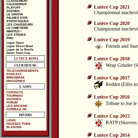
CLASSEMENT
CALENDRIER
Lutèce Cup 2021
PLAYOFF
AGENDA
Championnat inachevé
LE GRATIN
PALMES D'OR
STATISTIQUES
Lutèce Cup 2020
LES CHASSEURS
Championnat inachevé
LE CIMETIÈRE
WANTED !
LES STADES
PMU
Lutèce Cup 2019
Ligue Open
Friends and Star
Ligue Street Bowl
Ligue de la Ruelle
Down Town Cup
LUTECE BOWL
Lutèce Cup 2018
CLUB HOUSE
Wrap Grinder (S
TELECHARGEMENTS
PODCAST
Lutèce Cup 2017
BRIKABRAK
MAGAZINES
Reddot (Elfes no
L'ASSO
CONTACTS
TOURNOIS
Lutèce Cup 2016
GOODIES
FORUM
Tribute to Joe l
LES ANCIENS
FORMULE DE
DIVERS
Lutèce Cup 2015
LIENS
RATP (Skavens a
FAUSSES PUBS
BLASONS
Lutèce Cup 2014