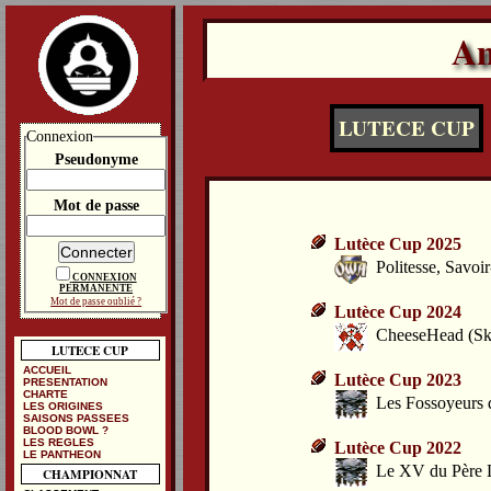
An
LUTECE CUP
Connexion
Pseudonyme
Mot de passe
Lutèce Cup 2025
Politesse, Savoi
CONNEXION
PERMANENTE
Mot de passe oublié ?
Lutèce Cup 2024
CheeseHead (Ska
LUTECE CUP
ACCUEIL
Lutèce Cup 2023
PRESENTATION
CHARTE
Les Fossoyeurs 
LES ORIGINES
SAISONS PASSEES
BLOOD BOWL ?
LES REGLES
Lutèce Cup 2022
LE PANTHEON
Le XV du Père L
CHAMPIONNAT