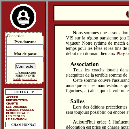
Nous sommes une association
Connexion
VIS
sur la région parisienne (ou L
Pseudonyme
vigueur. Notre rythme de match e
temps pour les fêtes et les fins de
début mai donnant lieu aux
Play-o
Mot de passe
Association
Tous les coachs jouant dans le championnat seront forcément membre de l'association et devront
CONNEXION
s'acquitter de la terrible somme de
PERMANENTE
Cette somme couvre l'assurance (de l'association et de ses membres) pour les salles que nous utiliserons
Mot de passe oublié ?
ainsi que sur les manifestations qu
figurines, ...) ainsi que d'avoir un
LUTECE CUP
ACCUEIL
Salles
PRESENTATION
CHARTE
Lors des éditions précédentes nous nous organisions pour jouer chez les uns ou chez les autres (ce qui
LES ORIGINES
SAISONS PASSEES
sera toujours possible) ou encore a
BLOOD BOWL ?
LES REGLES
LE PANTHEON
Aujourd'hui grâce à l'influent Aredhel nous disposons d'une magnifique salle du côté d'Arcueil. La
CHAMPIONNAT
décoration est prise en charge not