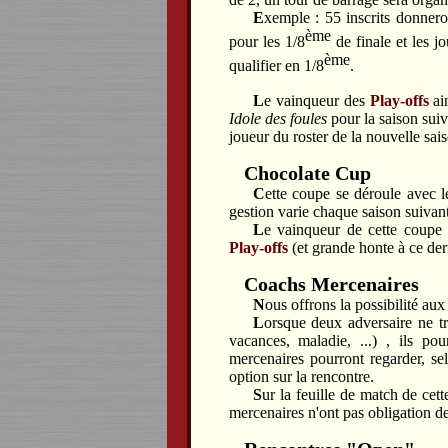
Exemple : 55 inscrits donneront 22 qualifiés en play-off. Dans ce cas, les 10 premiers seront qualifiés
ème
pour les 1/8
de finale et les j
ème
qualifier en 1/8
.
Le vainqueur des
Play-offs
ain
Idole des foules
pour la saison suiv
joueur du roster de la nouvelle sais
Chocolate Cup
Cette coupe se déroule avec 
gestion varie chaque saison suivan
Le vainqueur de cette coupe
Play-offs
(et grande honte à ce dern
Coachs Mercenaires
Nous offrons la possibilité a
Lorsque deux adversaire ne trouvent pas de date possible pour faire leur match (problèmes familiaux,
vacances, maladie, ...) , ils pou
mercenaires pourront regarder, sel
option sur la rencontre.
Sur la feuille de match de cet
mercenaires n'ont pas obligation de