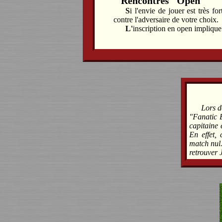
Rencontres "Open"
Si l'envie de jouer est très forte vous pouvez toujours engager une équipe en open et jouer librement
contre l'adversaire de votre choix.
L'inscription en open impliqu
Lors d
"Fanatic 
capitaine 
En effet, 
match nul.
retrouver 