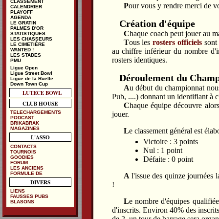
CLASSEMENT
Pour vous y rendre merci de vo
CALENDRIER
PLAYOFF
AGENDA
Création d'équipe
LE GRATIN
PALMES D'OR
Chaque coach peut jouer 
STATISTIQUES
LES CHASSEURS
Tous les
rosters officiels
sont 
LE CIMETIÈRE
au chiffre inférieur du nombre d'i
WANTED !
LES STADES
rosters identiques.
PMU
Ligue Open
Ligue Street Bowl
Déroulement du Champ
Ligue de la Ruelle
Down Town Cup
Au début du championnat nous faisons un tirage au sort de manière festive (matchs amicaux , barbecue,
LUTECE BOWL
Pub, ....) donnant un identifiant à
CLUB HOUSE
Chaque équipe découvre alors ses quinze adversaires du championnat et l'ordre dans lequel elle va les
TELECHARGEMENTS
jouer.
PODCAST
BRIKABRAK
MAGAZINES
Le classement général est élab
L'ASSO
Victoire : 3 points
CONTACTS
Nul : 1 point
TOURNOIS
GOODIES
Défaite : 0 point
FORUM
LES ANCIENS
FORMULE DE
A l'issue des quinze journées 
DIVERS
!
LIENS
FAUSSES PUBS
Le nombre d'équipes qualifiées en play off est déterminé au début de la saison en fonction du nombre
BLASONS
d'inscrits. Environ 40% des inscrit
de 2, un tour de barrage sera organ