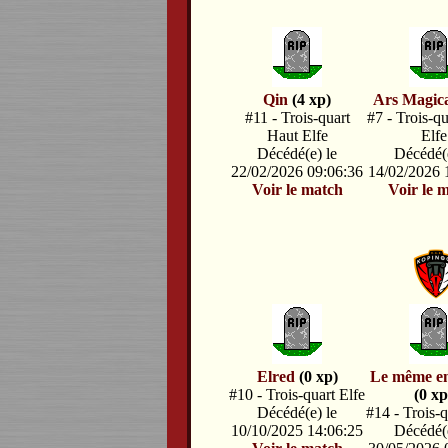
Qin
(4 xp)
Ars Magic
#11 - Trois-quart
#7 - Trois-q
Haut Elfe
Elfe
Décédé(e) le
Décédé(e
22/02/2026 09:06:36
14/02/2026 
Voir le match
Voir le 
Elred
(0 xp)
Le même e
#10 - Trois-quart Elfe
(0 xp
Décédé(e) le
#14 - Trois-q
10/10/2025 14:06:25
Décédé(e