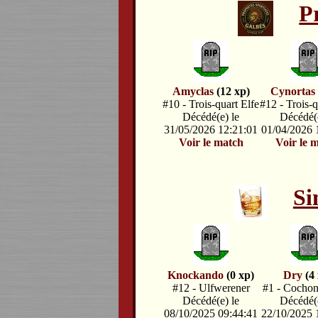
P
Amyclas
(12 xp)
Cynortas
#10 - Trois-quart Elfe
#12 - Trois-q
Décédé(e) le
Décédé(e
31/05/2026 12:21:01
01/04/2026 
Voir le match
Voir le 
Si
Knockando
(0 xp)
Dry
(4 
#12 - Ulfwerener
#1 - Cochon
Décédé(e) le
Décédé(e
08/10/2025 09:44:41
22/10/2025 