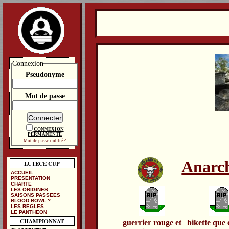
Connexion
Pseudonyme
Mot de passe
CONNEXION
PERMANENTE
Mot de passe oublié ?
Anarch
LUTECE CUP
ACCUEIL
PRESENTATION
CHARTE
LES ORIGINES
SAISONS PASSEES
BLOOD BOWL ?
LES REGLES
LE PANTHEON
CHAMPIONNAT
guerrier rouge et
bikette que 