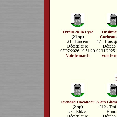
Tyréus de la Lyre
Obsimia
(21 xp)
Corbeau
#1 - Lanceur
#7 - Trois-q
Décédé(e) le
Décédé(e
07/07/2026 10:51:20
02/11/2025 
Voir le match
Voir le 
Richard Dacouder
Alain Gites
(2 xp)
#12 - Troi
#3 - Blitzer
Huma
Décédé(e) le
Décédé(e