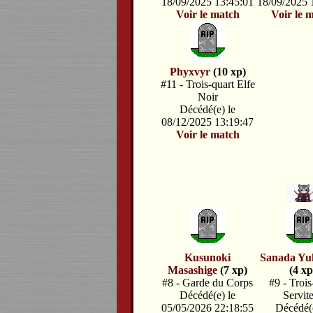
18/09/2025 13:45:01
18/09/2025 
Voir le match
Voir le 
Phyxvyr
(10 xp)
#11 - Trois-quart Elfe
Noir
Décédé(e) le
08/12/2025 13:19:47
Voir le match
Kusunoki
Sanada Yu
Masashige
(7 xp)
(4 xp
#8 - Garde du Corps
#9 - Trois
Décédé(e) le
Servit
05/05/2026 22:18:55
Décédé(e