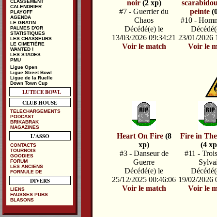
noir
(2 xp)
scarabidou
CLASSEMENT
CALENDRIER
#7 - Guerrier du
peinte
(0
PLAYOFF
AGENDA
Chaos
#10 - Hom
LE GRATIN
Décédé(e) le
Décédé(e
PALMES D'OR
STATISTIQUES
13/03/2026 09:34:21
23/01/2026 
LES CHASSEURS
LE CIMETIÈRE
Voir le match
Voir le 
WANTED !
LES STADES
PMU
Ligue Open
Ligue Street Bowl
Ligue de la Ruelle
Down Town Cup
LUTECE BOWL
CLUB HOUSE
TELECHARGEMENTS
PODCAST
BRIKABRAK
MAGAZINES
Heart On Fire
(8
Fire in The
L'ASSO
xp)
(4 xp
CONTACTS
TOURNOIS
#3 - Danseur de
#11 - Troi
GOODIES
Guerre
Sylva
FORUM
LES ANCIENS
Décédé(e) le
Décédé(e
FORMULE DE
25/12/2025 00:46:06
19/02/2026 
DIVERS
Voir le match
Voir le 
LIENS
FAUSSES PUBS
BLASONS