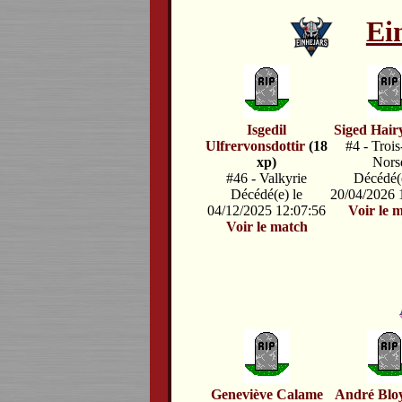
Ei
Isgedil
Siged Hair
Ulfrervonsdottir
(18
#4 - Trois
xp)
Nors
#46 - Valkyrie
Décédé(e
Décédé(e) le
20/04/2026 
04/12/2025 12:07:56
Voir le 
Voir le match
Geneviève Calame
André Blo