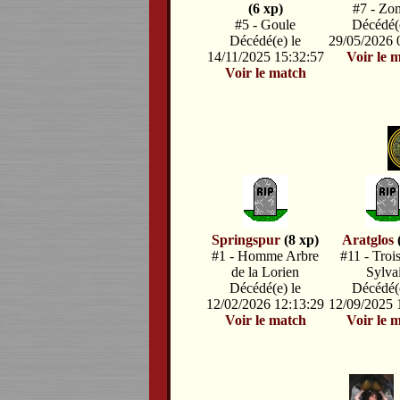
(6 xp)
#7 - Zo
#5 - Goule
Décédé(e
Décédé(e) le
29/05/2026 
14/11/2025 15:32:57
Voir le 
Voir le match
Springspur
(8 xp)
Aratglos
#1 - Homme Arbre
#11 - Troi
de la Lorien
Sylva
Décédé(e) le
Décédé(e
12/02/2026 12:13:29
12/09/2025 
Voir le match
Voir le 