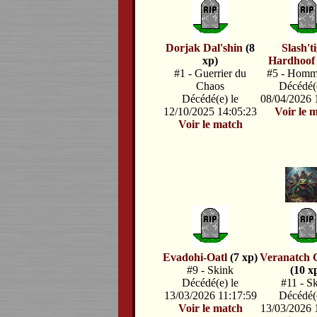
Dorjak Dal'shin
(8
Slash't
xp)
Hardhoof
#1 - Guerrier du
#5 - Homm
Chaos
Décédé(e
Décédé(e) le
08/04/2026 
12/10/2025 14:05:23
Voir le 
Voir le match
Evadohi-Oatl
(7 xp)
Veranatch 
#9 - Skink
(10 x
Décédé(e) le
#11 - S
13/03/2026 11:17:59
Décédé(e
Voir le match
13/03/2026 