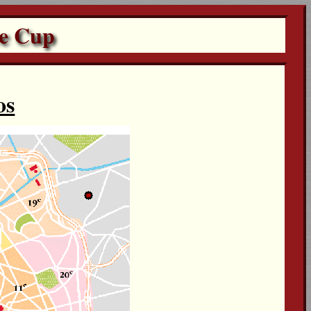
ce Cup
os