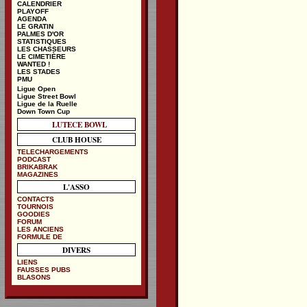
CALENDRIER
PLAYOFF
AGENDA
LE GRATIN
PALMES D'OR
STATISTIQUES
LES CHASSEURS
LE CIMETIÈRE
WANTED !
LES STADES
PMU
Ligue Open
Ligue Street Bowl
Ligue de la Ruelle
Down Town Cup
LUTECE BOWL
CLUB HOUSE
TELECHARGEMENTS
PODCAST
BRIKABRAK
MAGAZINES
L'ASSO
CONTACTS
TOURNOIS
GOODIES
FORUM
LES ANCIENS
FORMULE DE
DIVERS
LIENS
FAUSSES PUBS
BLASONS