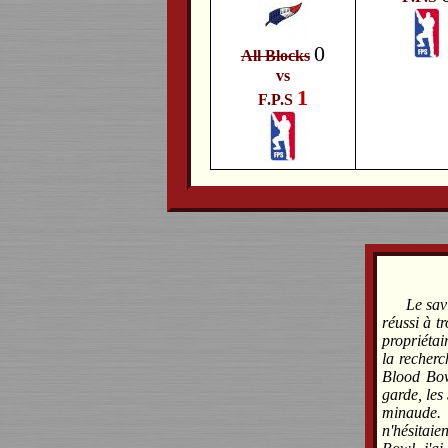
0
All Blocks
vs
1
F.P.S
Le sav
réussi à t
propriétai
la recherc
Blood Bowl
garde, les
minaude
n'hésitai