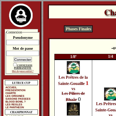
Ch
Phases Finales
Connexion
Pseudonyme
Mot de passe
e
1/4
1/8
CONNEXION
PERMANENTE
Mot de passe oublié ?
Les Prêtres de la
1
LUTECE CUP
Sainte-Gouaille
ACCUEIL
vs
PRESENTATION
Les Piliers de
CHARTE
LES ORIGINES
0
Bhaâr
SAISONS PASSEES
BLOOD BOWL ?
Les Prêtres
LES REGLES
LE PANTHEON
Sainte-Goua
CHAMPIONNAT
vs