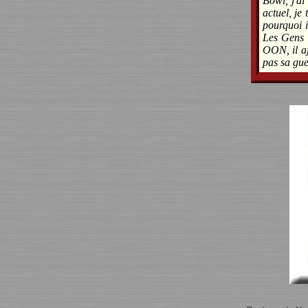
Bowl, j'ai
actuel, je
pourquoi i
Les Gens 
OON, il aj
pas sa gue