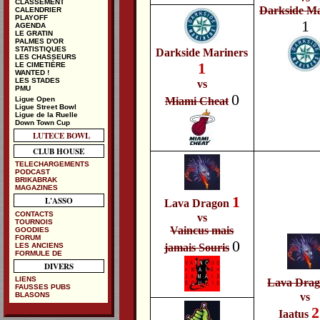
CLASSEMENT
Darkside Ma
CALENDRIER
PLAYOFF
1
AGENDA
LE GRATIN
PALMES D'OR
STATISTIQUES
Darkside Mariners
LES CHASSEURS
1
LE CIMETIÈRE
WANTED !
LES STADES
vs
PMU
0
Ligue Open
Miami Cheat
Ligue Street Bowl
Ligue de la Ruelle
Down Town Cup
LUTECE BOWL
CLUB HOUSE
TELECHARGEMENTS
PODCAST
BRIKABRAK
MAGAZINES
1
L'ASSO
Lava Dragon
CONTACTS
vs
TOURNOIS
Vaincus mais
GOODIES
FORUM
0
LES ANCIENS
jamais Souris
FORMULE DE
DIVERS
LIENS
Lava Dra
FAUSSES PUBS
BLASONS
vs
Iaatus