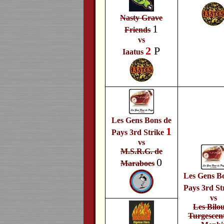
Nasty Grave
1
Friends
vs
2
P
Iaatus
Les Gens Bons de
1
Pays 3rd Strike
vs
M.S.R.G. de
0
Maraboes
Les Gens B
Pays 3rd St
vs
Les Bilou
Turgescen