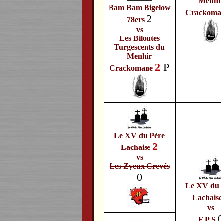
Menhi
Bam Bam Bigelow
Crackoma
2
78ers
vs
Les Biloutes
Turgescents du
Menhir
2
P
Crackomane
Le XV du Père
2
Lachaise
vs
Les Zyeux Crevés
0
Le XV du 
Lachais
vs
F.P.S