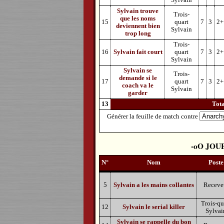
Sylvain
Sylvain trouve
Trois-
que les noms
15
quart
7
3
2+
deviennent bien
Sylvain
trop long
Trois-
16
Sylvain fait court
quart
7
3
2+
Sylvain
Sylvain se
Trois-
demande si le
17
quart
7
3
2+
coach va le
Sylvain
garder
13
Tot
Générer la feuille de match contre
JOU
N°
Nom
Poste
5
Sylvain a les mains collantes
Receve
Trois-qu
12
Sylvain le serial killer
Sylvai
Sylvain se rappelle du bon