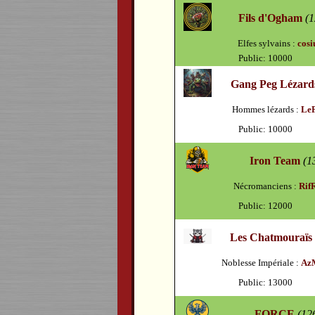
Fils d'Ogham
(1
Elfes sylvains :
cosi
Public: 10000
Gang Peg Lézard
Hommes lézards :
Le
Public: 10000
Iron Team
(1
Nécromanciens :
Rif
Public: 12000
Les Chatmouraïs
Noblesse Impériale :
Az
Public: 13000
FORCE
(12