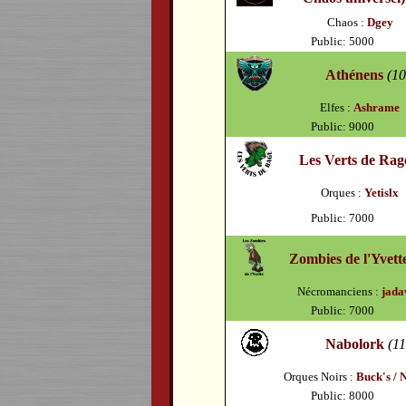
Chaos :
Dgey
Public: 5000
Athénens
(10
Elfes :
Ashrame
Public: 9000
Les Verts de Rag
Orques :
Yetislx
Public: 7000
Zombies de l'Yvett
Nécromanciens :
jada
Public: 7000
Nabolork
(11
Orques Noirs :
Buck's / 
Public: 8000