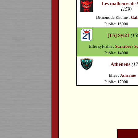
Les malheurs de 
(159)
Démons de Khorne :
Gal
Public: 16000
[TS] Syl21
(15
Elfes sylvains :
Scarabee / S
Public: 14000
Athénens
(17
Elfes :
Ashrame
Public: 17000