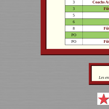
3
Coachs As
3
Fût
5
6
8
Fût
PO
PO
Fût
Les en