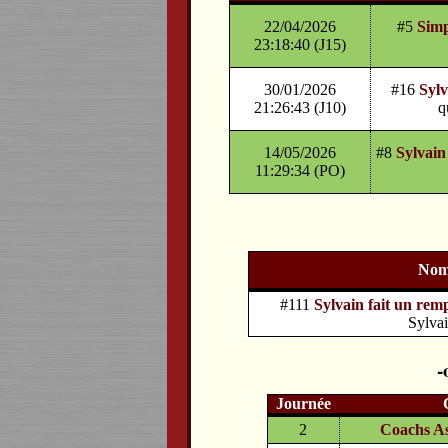
22/04/2026
#5
Simp
23:18:40 (J15)
30/01/2026
#16
Sylv
21:26:43 (J10)
q
14/05/2026
#8
Sylvain
11:29:34 (PO)
No
#111
Sylvain fait un re
Sylva
Journée
2
Coachs As