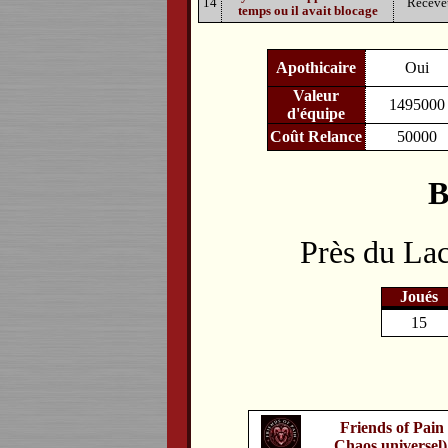
14
Receve
temps ou il avait blocage
Apothicaire
Oui
Valeur
1495000
d'équipe
Coût Relance
50000
B
Près du Lac
Joués
15
Friends of Pain
Chaos universel)