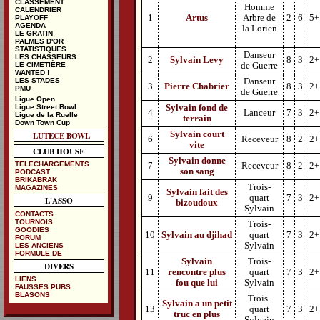
CLASSEMENT
Homme
CALENDRIER
1
Artus
Arbre de
2
6
5+
PLAYOFF
AGENDA
la Lorien
LE GRATIN
PALMES D'OR
STATISTIQUES
Danseur
LES CHASSEURS
2
Sylvain Levy
8
3
2+
de Guerre
LE CIMETIÈRE
WANTED !
Danseur
LES STADES
3
Pierre Chabrier
8
3
2+
PMU
de Guerre
Ligue Open
Ligue Street Bowl
Sylvain fond de
4
Lanceur
7
3
2+
Ligue de la Ruelle
terrain
Down Town Cup
LUTECE BOWL
Sylvain court
6
Receveur
8
2
2+
vite
CLUB HOUSE
Sylvain donne
TELECHARGEMENTS
7
Receveur
8
2
2+
son sang
PODCAST
BRIKABRAK
Trois-
MAGAZINES
Sylvain fait des
9
quart
7
3
2+
L'ASSO
bizoudoux
Sylvain
CONTACTS
TOURNOIS
Trois-
GOODIES
10
Sylvain au djihad
quart
7
3
2+
FORUM
Sylvain
LES ANCIENS
FORMULE DE
Sylvain
Trois-
DIVERS
11
rencontre plus
quart
7
3
2+
LIENS
fou que lui
Sylvain
FAUSSES PUBS
BLASONS
Trois-
Sylvain a un petit
13
quart
7
3
2+
truc en plus