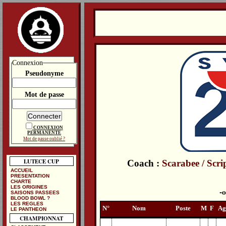
Connexion
Pseudonyme
Mot de passe
CONNEXION
PERMANENTE
Mot de passe oublié ?
LUTECE CUP
Coach :
Scarabee / Scri
ACCUEIL
PRESENTATION
CHARTE
LES ORIGINES
SAISONS PASSEES
BLOOD BOWL ?
LES REGLES
N°
Nom
Poste
M
F
Ag
LE PANTHEON
CHAMPIONNAT