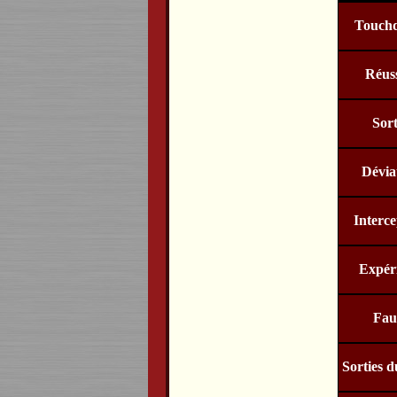
Touch
Réuss
Sort
Dévia
Interce
Expér
Fau
Sorties d