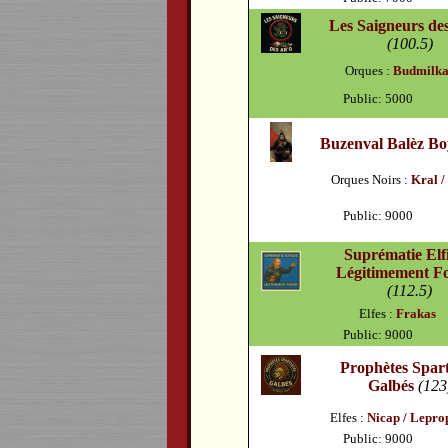
Les Saigneurs de
(100.5)
Orques :
Budmilk
Public: 5000
Buzenval Balèz Bo
Orques Noirs :
Kral /
Public: 9000
Suprématie Elf
Légitimement F
(112.5)
Elfes :
Frakas
Public: 9000
Prophètes Spart
Galbés
(123
Elfes :
Nicap / Lepro
Public: 9000