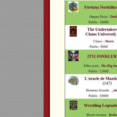
Fortuna Norktilus
Orques Noirs :
Dud
Public: 10000
The Undertakers
Chaos Universel)
Chaos :
Alaric
Public: 9000
[TS] JONKLER
Elfes noirs :
Ma-Big-bu
Public: 12000
L'oracle de Maz
(147)
Hommes lézards :
_ni
Public: 16000
Wrestling Legend
Morts-vivants :
Roib