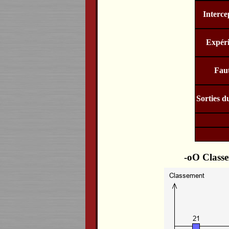
Interce
Expér
Fau
Sorties d
Classe