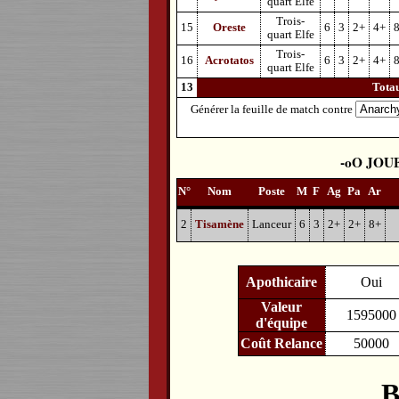
quart Elfe
Trois-
15
Oreste
6
3
2+
4+
quart Elfe
Trois-
16
Acrotatos
6
3
2+
4+
quart Elfe
13
Tota
Générer la feuille de match contre
JOU
N°
Nom
Poste
M
F
Ag
Pa
Ar
2
Tisamène
Lanceur
6
3
2+
2+
8+
Apothicaire
Oui
Valeur
1595000
d'équipe
Coût Relance
50000
B