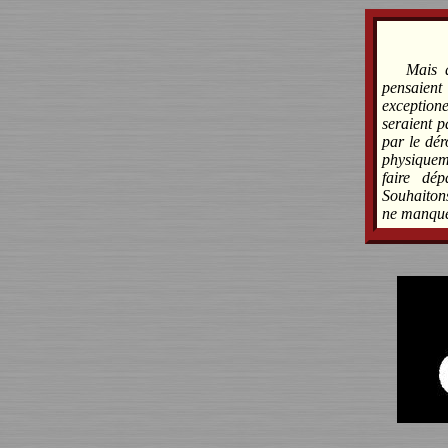
Mais 
pensaien
exceptione
seraient p
par le dér
physiquem
faire dé
Souhaitons
ne manque