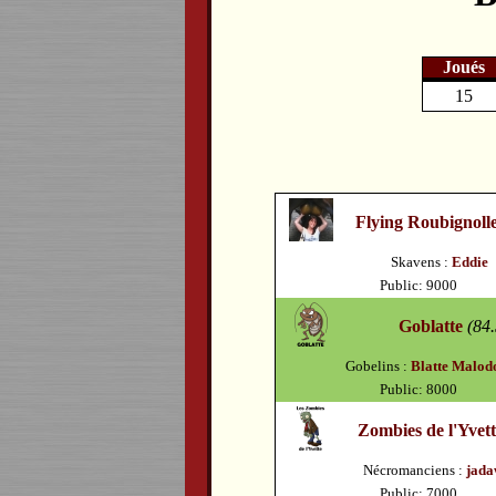
Joués
15
Flying Roubignoll
Skavens :
Eddie
Public: 9000
Goblatte
(84.
Gobelins :
Blatte Malod
Public: 8000
Zombies de l'Yvett
Nécromanciens :
jada
Public: 7000