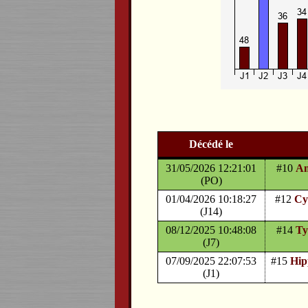
Décédé le
31/05/2026 12:21:01
#10
Am
(PO)
01/04/2026 10:18:27
#12
Cy
(J14)
08/12/2025 10:48:08
#14
Ty
(J7)
07/09/2025 22:07:53
#15
Hip
(J1)