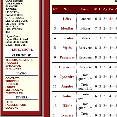
CLASSEMENT
CALENDRIER
PLAYOFF
N°
Nom
Poste
M
F
Ag
Pa
AGENDA
LE GRATIN
PALMES D'OR
STATISTIQUES
1
Lélex
Lanceur
6
3
2+
3+
LES CHASSEURS
LE CIMETIÈRE
WANTED !
3
Ménélas
Blitzer
7
3
2+
3+
LES STADES
PMU
Ligue Open
4
Eurotas
Blitzer
7
3
2+
3+
Ligue Street Bowl
Ligue de la Ruelle
Down Town Cup
5
Mylès
Receveur
8
3
2+
4+
LUTECE BOWL
CLUB HOUSE
6
Pausanias
Receveur
8
3
2+
4+
TELECHARGEMENTS
PODCAST
BRIKABRAK
7
Hippocoon
Receveur
8
3
2+
4+
MAGAZINES
L'ASSO
Trois-
9
Lysandre
6
3
2+
4+
CONTACTS
quart Elfe
TOURNOIS
GOODIES
Trois-
11
Argalos
6
3
2+
4+
FORUM
quart Elfe
LES ANCIENS
FORMULE DE
Trois-
12
Nabis
6
3
2+
4+
DIVERS
quart Elfe
LIENS
Trois-
FAUSSES PUBS
13
Œbale
6
3
2+
4+
quart Elfe
BLASONS
Trois-
14
Tyndare
6
3
2+
4+