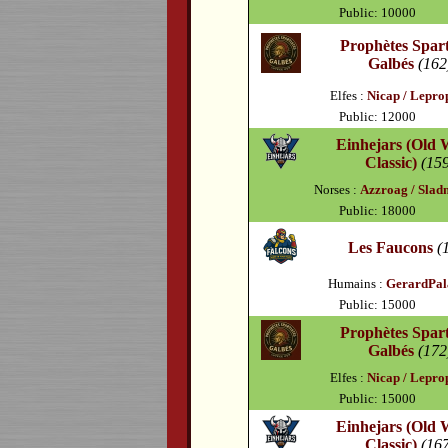
Public: 10000
Prophètes Spart
Galbés
(162
Elfes :
Nicap / Lepro
Public: 12000
Einhejars (Old 
Classic)
(15
Norses :
Azzroag / Slad
Public: 18000
Les Faucons
(
Humains :
GerardPal
Public: 15000
Prophètes Spart
Galbés
(172
Elfes :
Nicap / Lepro
Public: 15000
Einhejars (Old 
Classic)
(16