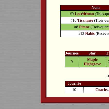
Nom
#9
Lacédémon
(Trois-qu
#16
Tisamnèe
(Trois-qua
#8
Pitane
(Trois-quart
#12
Nabis
(Receve
Journée
Star
T
Maple
9
Highgrove
Journée
10
Coachs 