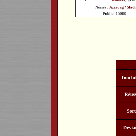
Norses :
Azzroag / Slad
Public: 15000
Touch
Réuss
Sort
Dévia