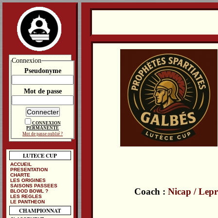
Connexion
Pseudonyme
Mot de passe
CONNEXION
PERMANENTE
Mot de passe oublié ?
LUTECE CUP
ACCUEIL
PRESENTATION
CHARTE
LES ORIGINES
SAISONS PASSEES
Coach :
Nicap / Lep
BLOOD BOWL ?
LES REGLES
LE PANTHEON
CHAMPIONNAT