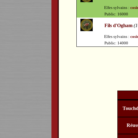
Elfes sylvains :
cosi
Public: 16000
Fils d'Ogham
(1
Elfes sylvains :
cosi
Public: 14000
Touch
Réuss