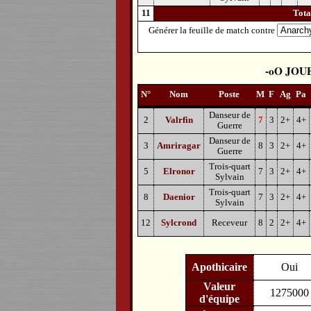
11
Tot
Générer la feuille de match contre
JOU
N°
Nom
Poste
M
F
Ag
Pa
Danseur de
2
Valrfin
7
3
2+
4+
Guerre
Danseur de
3
Amriragar
8
3
2+
4+
Guerre
Trois-quart
5
Elronor
7
3
2+
4+
Sylvain
Trois-quart
8
Daenior
7
3
2+
4+
Sylvain
12
Sylcrond
Receveur
8
2
2+
4+
Apothicaire
Oui
Valeur
1275000
d'équipe