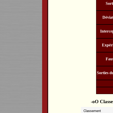
Sort
Dévia
Interce
Expér
Fau
Sorties d
Classe