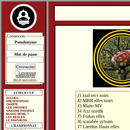
Connexion
Pseudonyme
Mot de passe
CONNEXION
PERMANENTE
Mot de passe oublié ?
LUTECE CUP
J1 kral orcs noirs
ACCUEIL
J2 MBB elfes noirs
PRESENTATION
CHARTE
J3 Marto MV
LES ORIGINES
J4 Azz nordik
SAISONS PASSEES
BLOOD BOWL ?
J5 Frakas elfes
LES REGLES
LE PANTHEON
J6 scarabée sylvain
CHAMPIONNAT
J7 Laerthis Hauts elfes