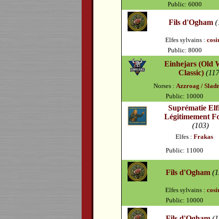
Public: 6000
Fils d'Ogham
(
Elfes sylvains :
cosi
Public: 8000
Einhejars (Old 
Classic)
(117
Norses :
Azzroag / Slad
Public: 10000
Suprématie Elf
Légitimement F
(103)
Elfes :
Frakas
Public: 11000
Fils d'Ogham
(1
Elfes sylvains :
cosi
Public: 10000
Fils d'Ogham
(1