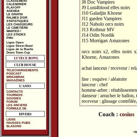
CLASSEMENT
J8 Doc Vampires
CALENDRIER
J9 Lust4blood elfes noirs
PLAYOFF
AGENDA
J10 Galadjin Khorne
LE GRATIN
J11 garden Vampires
PALMES D'OR
STATISTIQUES
J12 Nabolo orcs noirs
LES CHASSEURS
LE CIMETIÈRE
J13 Roibnur MV
WANTED !
J14 Odin Nordik
LES STADES
PMU
J15 Morrigan Amazones
Ligue Open
Ligue Street Bowl
Ligue de la Ruelle
orcs noirs x2, elfes noirs 
Down Town Cup
Khorne, Amazones
LUTECE BOWL
CLUB HOUSE
achat lanceur / receveur / re
TELECHARGEMENTS
PODCAST
BRIKABRAK
line : esquive / aléatoire
MAGAZINES
lanceur : chef
L'ASSO
homme-arbre : rétablissemen
CONTACTS
danseur : arracher le ballon, 
TOURNOIS
GOODIES
receveur : glissage contrôlée,
FORUM
LES ANCIENS
FORMULE DE
Coach :
cosius
DIVERS
LIENS
FAUSSES PUBS
BLASONS