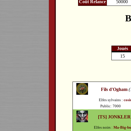
Coût Relance
50000
B
Joués
15
Fils d'Ogham
(
Elfes sylvains :
cosi
Public: 7000
[TS] JONKLER
Elfes noirs :
Ma-Big-bu