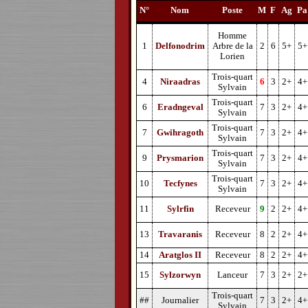
N°
Nom
Poste
M
F
Ag
Pa
Homme
1
Delfonodrim
Arbre de la
2
6
5+
5+
Lorien
Trois-quart
4
Niraadras
6
3
2+
4+
Sylvain
Trois-quart
6
Eradngeval
7
3
2+
4+
Sylvain
Trois-quart
7
Gwihragoth
7
3
2+
4+
Sylvain
Trois-quart
9
Prysmarion
7
3
2+
4+
Sylvain
Trois-quart
10
Tecfynes
7
3
2+
4+
Sylvain
11
Sylrfin
Receveur
9
2
2+
4+
13
Travaranis
Receveur
8
2
2+
4+
14
Aratglos II
Receveur
8
2
2+
4+
15
Sylzorwyn
Lanceur
7
3
2+
2+
Trois-quart
##
Journalier
7
3
2+
4+
Sylvain