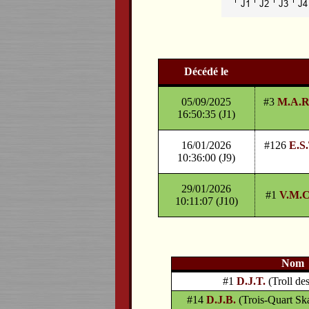
Décédé le
05/09/2025
#3
M.A.R
16:50:35 (J1)
16/01/2026
#126
E.S.
10:36:00 (J9)
29/01/2026
#1
V.M.
10:11:07 (J10)
Nom
#1
D.J.T.
(Troll de
#14
D.J.B.
(Trois-Quart S