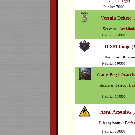
Chaos :
Dgey
Public: 7000
Vermin Deluxe
(
Skavens :
Archibal
Public: 14000
D-SM Bingo
(
Elfes noirs :
Biboun
Public: 10000
Gang Peg Lézards
Hommes lézards :
Le
Public: 11000
Asrai Arsonists
(
Elfes sylvains :
Delfo
Public: 13000