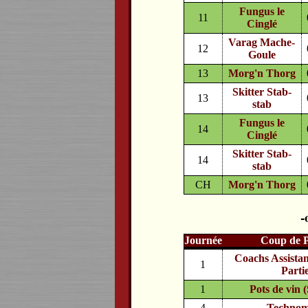
Fungus le
11
Cinglé
Varag Mache-
12
Goule
13
Morg'n Thorg
Skitter Stab-
13
stab
Fungus le
14
Cinglé
Skitter Stab-
14
stab
CH
Morg'n Thorg
Journée
Coup de 
Coachs Assista
1
Partie
1
Pots de vin (
4
Techno