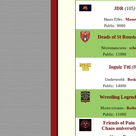
JDR
(105)
Hauts Elfes :
Mame
Public: 9000
Deads of St Roust
Nécromanciens :
sch
Public: 11000
Inguiz Titi
(8
Underworld :
Bos
Public: 14000
Wrestling Legend
Morts-vivants :
Roib
Public: 11000
Friends of Pain
Chaos universel)