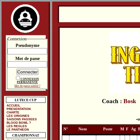
Connexion
Pseudonyme
Mot de passe
CONNEXION
PERMANENTE
Mot de passe oublié ?
LUTECE CUP
Coach :
Bosk
ACCUEIL
PRESENTATION
CHARTE
LES ORIGINES
SAISONS PASSEES
BLOOD BOWL ?
LES REGLES
N°
Nom
Poste
M
F
Ag
LE PANTHEON
CHAMPIONNAT