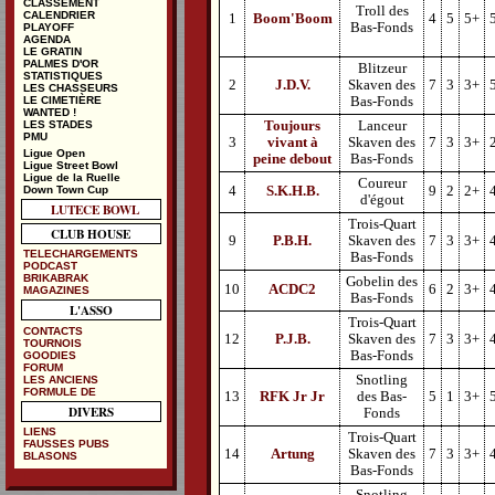
CLASSEMENT
Troll des
CALENDRIER
1
Boom'Boom
4
5
5+
Bas-Fonds
PLAYOFF
AGENDA
LE GRATIN
PALMES D'OR
Blitzeur
STATISTIQUES
2
J.D.V.
Skaven des
7
3
3+
LES CHASSEURS
Bas-Fonds
LE CIMETIÈRE
WANTED !
Toujours
Lanceur
LES STADES
PMU
3
vivant à
Skaven des
7
3
3+
Ligue Open
peine debout
Bas-Fonds
Ligue Street Bowl
Ligue de la Ruelle
Coureur
Down Town Cup
4
S.K.H.B.
9
2
2+
d'égout
LUTECE BOWL
Trois-Quart
CLUB HOUSE
9
P.B.H.
Skaven des
7
3
3+
TELECHARGEMENTS
Bas-Fonds
PODCAST
BRIKABRAK
Gobelin des
10
ACDC2
6
2
3+
MAGAZINES
Bas-Fonds
L'ASSO
Trois-Quart
CONTACTS
12
P.J.B.
Skaven des
7
3
3+
TOURNOIS
Bas-Fonds
GOODIES
FORUM
Snotling
LES ANCIENS
FORMULE DE
13
RFK Jr Jr
des Bas-
5
1
3+
DIVERS
Fonds
LIENS
Trois-Quart
FAUSSES PUBS
14
Artung
Skaven des
7
3
3+
BLASONS
Bas-Fonds