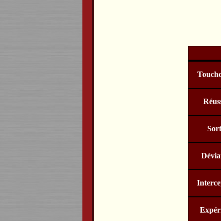
Touch
Réuss
Sort
Dévia
Interce
Expér