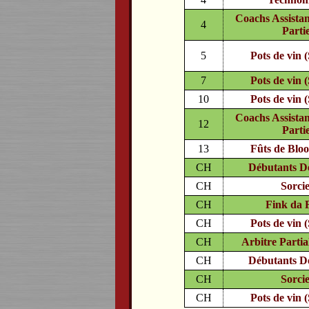
Coachs Assista
4
Partie
5
Pots de vin (
7
Pots de vin (
10
Pots de vin (
Coachs Assista
12
Partie
13
Fûts de Blo
CH
Débutants D
CH
Sorci
CH
Fink da 
CH
Pots de vin (
CH
Arbitre Partial
CH
Débutants D
CH
Sorci
CH
Pots de vin (