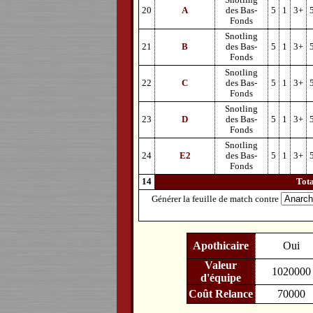
Snotling
20
A
des Bas-
5
1
3+
Fonds
Snotling
21
B
des Bas-
5
1
3+
Fonds
Snotling
22
C
des Bas-
5
1
3+
Fonds
Snotling
23
D
des Bas-
5
1
3+
Fonds
Snotling
24
E2
des Bas-
5
1
3+
Fonds
14
Tot
Générer la feuille de match contre
Apothicaire
Oui
Valeur
1020000
d'équipe
Coût Relance
70000