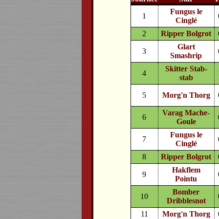
Fungus le
1
Cinglé
2
Ripper Bolgrot
Glart
3
Smashrip
Skitter Stab-
4
stab
5
Morg'n Thorg
Varag Mache-
6
Goule
Fungus le
7
Cinglé
8
Ripper Bolgrot
Hakflem
9
Pointu
Bomber
10
Dribblesnot
11
Morg'n Thorg