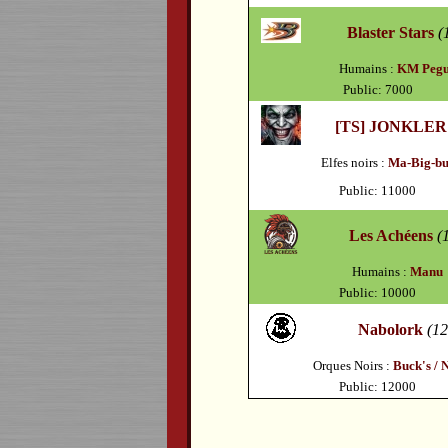
Blaster Stars
(
Humains :
KM Peg
Public: 7000
[TS] JONKLER
Elfes noirs :
Ma-Big-bu
Public: 11000
Les Achéens
(
Humains :
Manu
Public: 10000
Nabolork
(12
Orques Noirs :
Buck's / 
Public: 12000