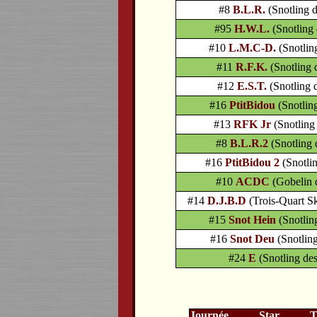
#8
B.L.R.
(Snotling 
#95
H.W.L.
(Snotling
#10
L.M.C-D.
(Snotlin
#11
R.F.K.
(Snotling
#12
E.S.T.
(Snotling
#16
PtitBidou
(Snotlin
#13
RFK Jr
(Snotling
#8
B.L.R.2
(Snotling
#16
PtitBidou 2
(Snotli
#10
ACDC
(Gobelin 
#14
D.J.B.D
(Trois-Quart S
#15
Snot Hein
(Snotlin
#16
Snot Deu
(Snotlin
#24
E
(Snotling de
Journée
Star