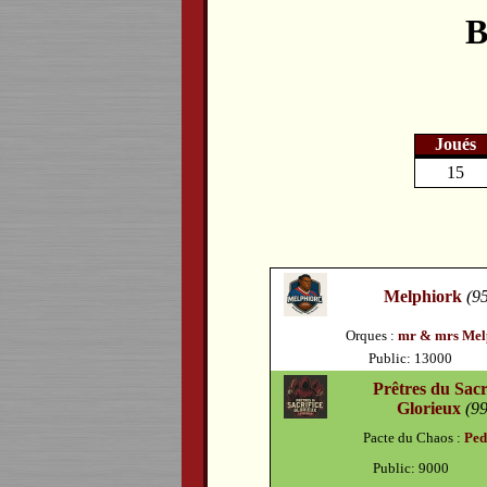
B
Joués
15
Melphiork
(95
Orques :
mr & mrs Mel
Public: 13000
Prêtres du Sacr
Glorieux
(99
Pacte du Chaos :
Ped
Public: 9000