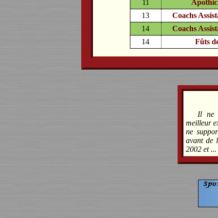
11
Apothic
13
Coachs Assist
14
Coachs Assist
14
Fûts d
Il ne
meilleur e
ne suppor
avant de l
2002 et ...