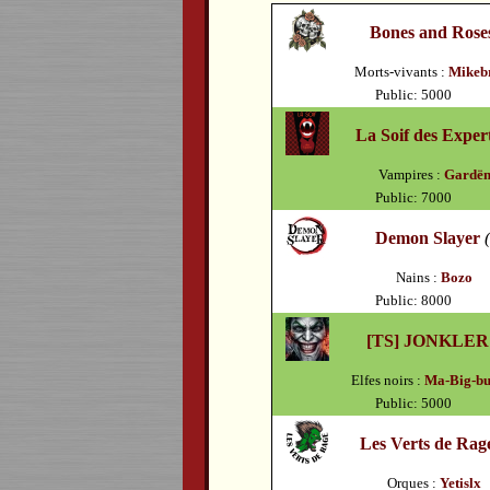
Bones and Rose
Morts-vivants :
Mikeb
Public: 5000
La Soif des Exper
Vampires :
Gardë
Public: 7000
Demon Slayer
Nains :
Bozo
Public: 8000
[TS] JONKLER
Elfes noirs :
Ma-Big-bu
Public: 5000
Les Verts de Rag
Orques :
Yetislx