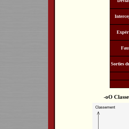
Dévia
Interce
Expér
Fau
Sorties d
Classe