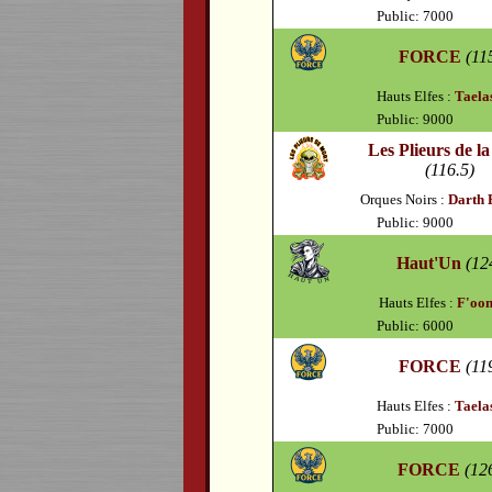
Public: 7000
FORCE
(11
Hauts Elfes :
Taela
Public: 9000
Les Plieurs de l
(116.5)
Orques Noirs :
Darth 
Public: 9000
Haut'Un
(12
Hauts Elfes :
F'oo
Public: 6000
FORCE
(11
Hauts Elfes :
Taela
Public: 7000
FORCE
(12