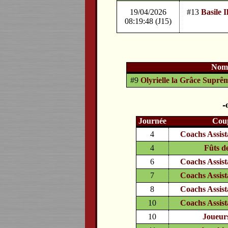
19/04/2026
#13
Basile 
08:19:48 (J15)
No
#9
Olyrielle la Grâce Suprê
Journée
Cou
4
Coachs Assist
4
Fûts d
6
Coachs Assist
7
Coachs Assist
8
Coachs Assist
10
Coachs Assist
10
Joueur