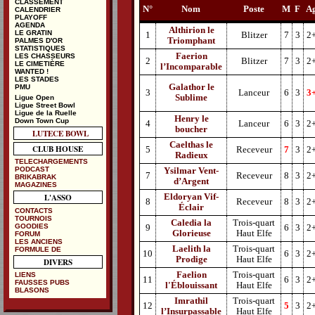
CLASSEMENT
N°
Nom
Poste
M
F
A
CALENDRIER
PLAYOFF
AGENDA
Althirion le
LE GRATIN
1
Blitzer
7
3
2
Triomphant
PALMES D'OR
STATISTIQUES
Faerion
LES CHASSEURS
2
Blitzer
7
3
2
LE CIMETIÈRE
l’Incomparable
WANTED !
LES STADES
Galathor le
PMU
3
Lanceur
6
3
3
Sublime
Ligue Open
Ligue Street Bowl
Ligue de la Ruelle
Henry le
Down Town Cup
4
Lanceur
6
3
2
boucher
LUTECE BOWL
Caelthas le
CLUB HOUSE
5
Receveur
7
3
2
Radieux
TELECHARGEMENTS
PODCAST
Ysilmar Vent-
7
Receveur
8
3
2
BRIKABRAK
d’Argent
MAGAZINES
L'ASSO
Eldoryan Vif-
8
Receveur
8
3
2
Éclair
CONTACTS
TOURNOIS
Caledia la
Trois-quart
GOODIES
9
6
3
2
Glorieuse
Haut Elfe
FORUM
LES ANCIENS
Laelith la
Trois-quart
FORMULE DE
10
6
3
2
Prodige
Haut Elfe
DIVERS
Faelion
Trois-quart
LIENS
11
6
3
2
FAUSSES PUBS
l'Éblouissant
Haut Elfe
BLASONS
Imrathil
Trois-quart
12
5
3
2
l’Insurpassable
Haut Elfe