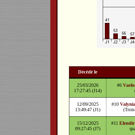
Décédé le
25/03/2026
#6
Vaelo
17:27:45 (J14)
12/09/2025
#10
Valynia
13:49:47 (J1)
(Trois
15/12/2025
#11
Elendi
09:27:45 (J7)
qu