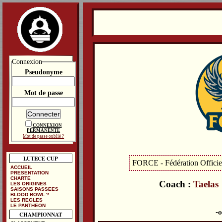
Connexion
Pseudonyme
Mot de passe
CONNEXION
PERMANENTE
Mot de passe oublié ?
LUTECE CUP
FORCE - Fédération Officiel
ACCUEIL
PRESENTATION
CHARTE
Coach :
Taelas
LES ORIGINES
SAISONS PASSEES
BLOOD BOWL ?
LES REGLES
LE PANTHEON
CHAMPIONNAT