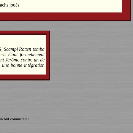
atchs joués
SG, Scampi Rotten tomba
rts étant formellement
ent Jérôme contre un de
s une bonne intégration
un but commercial.