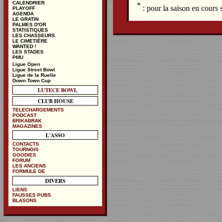
CALENDRIER
*
: pour la saison en cours
PLAYOFF
AGENDA
LE GRATIN
PALMES D'OR
STATISTIQUES
LES CHASSEURS
LE CIMETIÈRE
WANTED !
LES STADES
PMU
Ligue Open
Ligue Street Bowl
Ligue de la Ruelle
Down Town Cup
LUTECE BOWL
CLUB HOUSE
TELECHARGEMENTS
PODCAST
BRIKABRAK
MAGAZINES
L'ASSO
CONTACTS
TOURNOIS
GOODIES
FORUM
LES ANCIENS
FORMULE DE
DIVERS
LIENS
FAUSSES PUBS
BLASONS