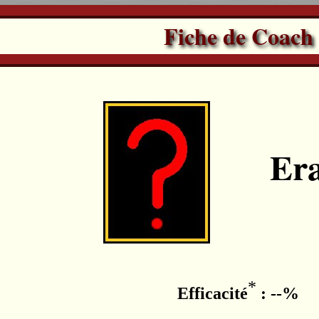
Fiche de Coach
Era
*
Efficacité
: --%