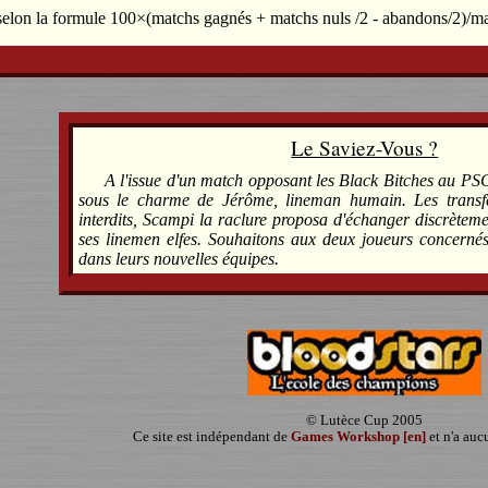
 selon la formule 100×(matchs gagnés + matchs nuls /2 - abandons/2)/m
Le Saviez-Vous ?
A l'issue d'un match opposant les Black Bitches au P
sous le charme de Jérôme, lineman humain. Les transfe
interdits, Scampi la raclure proposa d'échanger discrètem
ses linemen elfes. Souhaitons aux deux joueurs concerné
dans leurs nouvelles équipes.
© Lutèce Cup 2005
Ce site est indépendant de
Games Workshop [en]
et n'a auc