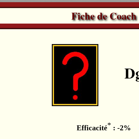
Fiche de Coach
Dg
*
Efficacité
: -2%