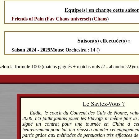
Equipe(s) en charge cette saison
Friends of Pain (Fav Chaos universel)
(
Chaos
)
Saison(s) effectuée(s) :
Saison 2024 - 2025Mouse Orchestra
: 14 (
)
 selon la formule 100×(matchs gagnés + matchs nuls /2 - abandons/2)/m
Le Saviez-Vous ?
Eddie, le coach du Couvent des Culs de Nonne, vai
2006, n'a faillit jamais jouer les Playoffs ni même finir la s
signé un contrat pour une tournée en Chine à cett
heureusement pour lui, il a réussi a annuler cet engageme
partie grâce aux méthodes de persuasion très efficaces 