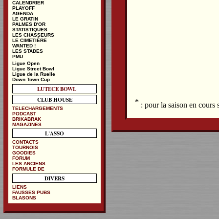
CALENDRIER
PLAYOFF
AGENDA
LE GRATIN
PALMES D'OR
STATISTIQUES
LES CHASSEURS
LE CIMETIÈRE
WANTED !
LES STADES
PMU
Ligue Open
Ligue Street Bowl
Ligue de la Ruelle
Down Town Cup
LUTECE BOWL
CLUB HOUSE
*
: pour la saison en cours
TELECHARGEMENTS
PODCAST
BRIKABRAK
MAGAZINES
L'ASSO
CONTACTS
TOURNOIS
GOODIES
FORUM
LES ANCIENS
FORMULE DE
DIVERS
LIENS
FAUSSES PUBS
BLASONS