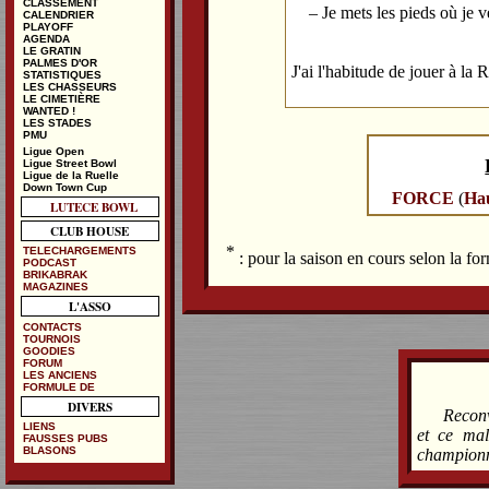
CLASSEMENT
– Je mets les pieds où je v
CALENDRIER
PLAYOFF
AGENDA
LE GRATIN
PALMES D'OR
J'ai l'habitude de jouer à la 
STATISTIQUES
LES CHASSEURS
LE CIMETIÈRE
WANTED !
LES STADES
PMU
Ligue Open
Ligue Street Bowl
Ligue de la Ruelle
Down Town Cup
FORCE
(
Hau
LUTECE BOWL
CLUB HOUSE
*
TELECHARGEMENTS
: pour la saison en cours selon la f
PODCAST
BRIKABRAK
MAGAZINES
L'ASSO
CONTACTS
TOURNOIS
GOODIES
FORUM
LES ANCIENS
FORMULE DE
DIVERS
Reconv
LIENS
et ce mal
FAUSSES PUBS
BLASONS
championn