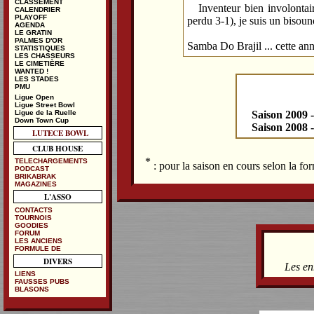
CLASSEMENT
Inventeur bien involontai
CALENDRIER
PLAYOFF
perdu 3-1), je suis un bisoun
AGENDA
LE GRATIN
PALMES D'OR
Samba Do Brajil ... cette ann
STATISTIQUES
LES CHASSEURS
LE CIMETIÈRE
WANTED !
LES STADES
PMU
Ligue Open
Ligue Street Bowl
Ligue de la Ruelle
Saison 2009 
Down Town Cup
Saison 2008 
LUTECE BOWL
CLUB HOUSE
*
TELECHARGEMENTS
: pour la saison en cours selon la f
PODCAST
BRIKABRAK
MAGAZINES
L'ASSO
CONTACTS
TOURNOIS
GOODIES
FORUM
LES ANCIENS
FORMULE DE
DIVERS
Les en
LIENS
FAUSSES PUBS
BLASONS