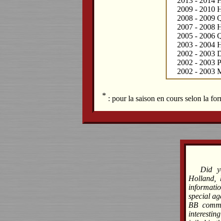
2013 - 2014 H
2009 - 2010 H
2008 - 2009 Q
2007 - 2008 H
2005 - 2006 Q
2003 - 2004 H
2002 - 2003 D
2002 - 2003 Pr
2002 - 2003 M
*
: pour la saison en cours selon la f
Did y
Holland, 
informati
special ag
BB commun
interesti