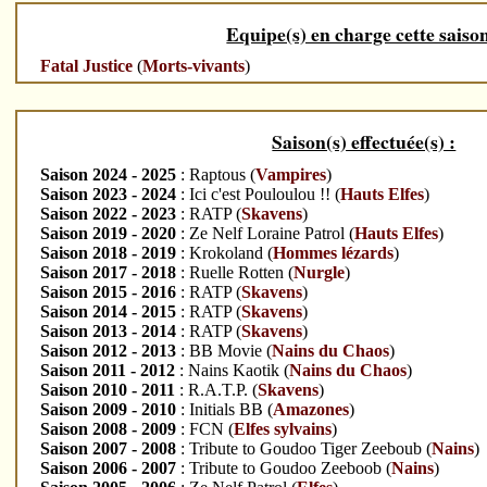
Equipe(s) en charge cette saison
Fatal Justice
(
Morts-vivants
)
Saison(s) effectuée(s) :
Saison 2024 - 2025
: Raptous (
Vampires
)
Saison 2023 - 2024
: Ici c'est Pouloulou !! (
Hauts Elfes
)
Saison 2022 - 2023
: RATP (
Skavens
)
Saison 2019 - 2020
: Ze Nelf Loraine Patrol (
Hauts Elfes
)
Saison 2018 - 2019
: Krokoland (
Hommes lézards
)
Saison 2017 - 2018
: Ruelle Rotten (
Nurgle
)
Saison 2015 - 2016
: RATP (
Skavens
)
Saison 2014 - 2015
: RATP (
Skavens
)
Saison 2013 - 2014
: RATP (
Skavens
)
Saison 2012 - 2013
: BB Movie (
Nains du Chaos
)
Saison 2011 - 2012
: Nains Kaotik (
Nains du Chaos
)
Saison 2010 - 2011
: R.A.T.P. (
Skavens
)
Saison 2009 - 2010
: Initials BB (
Amazones
)
Saison 2008 - 2009
: FCN (
Elfes sylvains
)
Saison 2007 - 2008
: Tribute to Goudoo Tiger Zeeboub (
Nains
)
Saison 2006 - 2007
: Tribute to Goudoo Zeeboob (
Nains
)