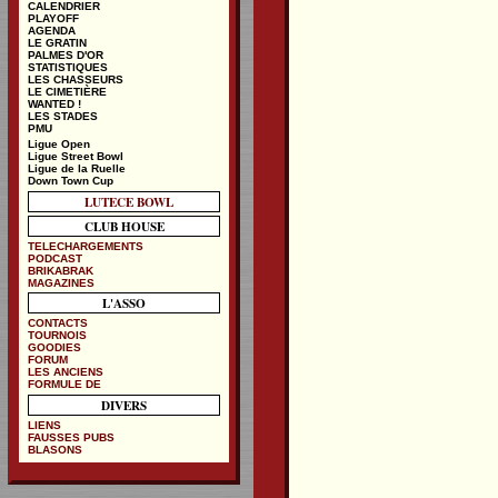
CALENDRIER
PLAYOFF
AGENDA
LE GRATIN
PALMES D'OR
STATISTIQUES
LES CHASSEURS
LE CIMETIÈRE
WANTED !
LES STADES
PMU
Ligue Open
Ligue Street Bowl
Ligue de la Ruelle
Down Town Cup
LUTECE BOWL
CLUB HOUSE
TELECHARGEMENTS
PODCAST
BRIKABRAK
MAGAZINES
L'ASSO
CONTACTS
TOURNOIS
GOODIES
FORUM
LES ANCIENS
FORMULE DE
DIVERS
LIENS
FAUSSES PUBS
BLASONS