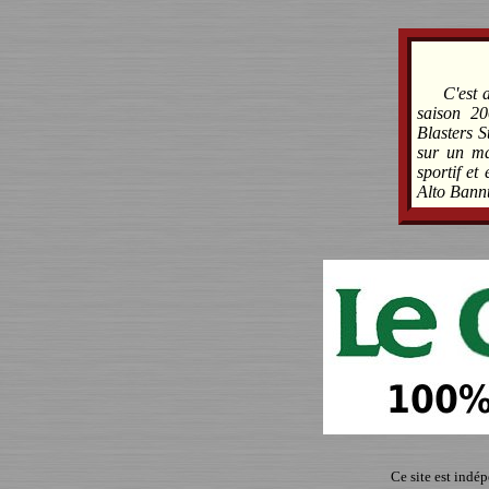
C'est 
saison 2
Blasters S
sur un ma
sportif et
Alto Bannt
Ce site est indé