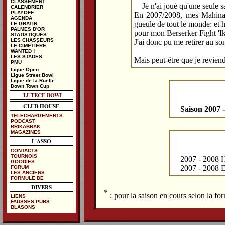
CLASSEMENT
Je n'ai joué qu'une seule 
CALENDRIER
PLAYOFF
En 2007/2008, mes Mahina S
AGENDA
gueule de tout le monde: et h
LE GRATIN
PALMES D'OR
pour mon Berserker Fight 'Ik
STATISTIQUES
LES CHASSEURS
J'ai donc pu me retirer au s
LE CIMETIÈRE
WANTED !
LES STADES
Mais peut-être que je reviendr
PMU
Ligue Open
Ligue Street Bowl
Ligue de la Ruelle
Down Town Cup
LUTECE BOWL
CLUB HOUSE
Saison 2007 
TELECHARGEMENTS
PODCAST
BRIKABRAK
MAGAZINES
L'ASSO
CONTACTS
TOURNOIS
2007 - 2008 H
GOODIES
2007 - 2008 E
FORUM
LES ANCIENS
FORMULE DE
DIVERS
*
: pour la saison en cours selon la f
LIENS
FAUSSES PUBS
BLASONS