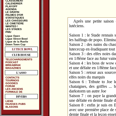
CLASSEMENT
CALENDRIER
PLAYOFF
AGENDA
LE GRATIN
PALMES D'OR
STATISTIQUES
Après une petite saison 
LES CHASSEURS
LE CIMETIÈRE
lutéciens.
WANTED !
LES STADES
PMU
Saison 1 : le Stade rennais 
Ligue Open
Ligue Street Bowl
les halfings de popo. Elimin
Ligue de la Ruelle
Saison 2 : des nains du chao
Down Town Cup
LUTECE BOWL
lutececup en éradiquant tout
Saison 3 : des elfes noirs da
CLUB HOUSE
en 1/8ème face au futur vain
TELECHARGEMENTS
Saison 4 : les boss de wow d
PODCAST
BRIKABRAK
et une défaite en 1/8ème fac
MAGAZINES
Saison 5 : retour aux sources
L'ASSO
elfes noirs du marquis
CONTACTS
TOURNOIS
Saison 6 : Tribute to Joe
GOODIES
chataignes, des griffes ...
FORUM
LES ANCIENS
darkstorm un autre Joe
FORMULE DE
Saison 7 : on paye la grand
DIVERS
une défaite en demie finale 
LIENS
FAUSSES PUBS
Saison 8 : enfin je suis en 
BLASONS
avec une première place de sa
demie finale et la leçon ens