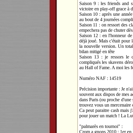
Saison 9 : les friends and 
victoire en play-off grace à 
Saison 10 : après une année 
au bout de 4 journées compl
Saison 11 : on ressort des c
empechera pas de chuter dès l
Saison 12 : en l'honneur de
déjà joué. Mais c'était pour 
la nouvelle version. Un tota
bilan mitigé en tête
Saison 13 : je ressors le 
compliqués les skavens dérou
au Hall of Fame. A moi les 
Numéro NAF : 14519
Précision importante : Je n'a
souvent aux dispos de mes ad
dans Paris (ou proche d'une 
trouvez vous un mercenaire o
Ca peut paraitre cash mais j'
pour jouer un match ! La Lut
"palmarès en tournoi" :
Crom a gnons 2010 : 1er en