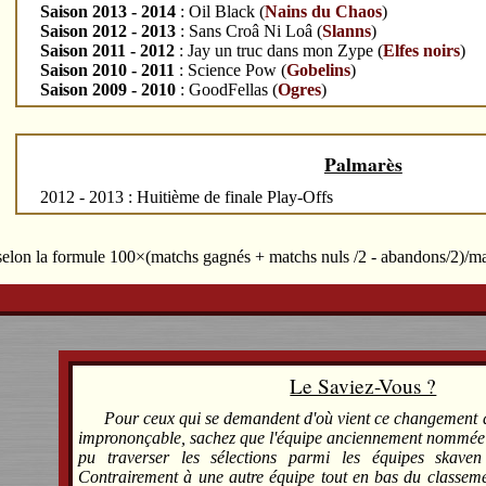
Saison 2013 - 2014
: Oil Black (
Nains du Chaos
)
Saison 2012 - 2013
: Sans Croâ Ni Loâ (
Slanns
)
Saison 2011 - 2012
: Jay un truc dans mon Zype (
Elfes noirs
)
Saison 2010 - 2011
: Science Pow (
Gobelins
)
Saison 2009 - 2010
: GoodFellas (
Ogres
)
Palmarès
2012 - 2013 : Huitième de finale Play-Offs
 selon la formule 100×(matchs gagnés + matchs nuls /2 - abandons/2)/m
Le Saviez-Vous ?
Pour ceux qui se demandent d'où vient ce changement 
imprononçable, sachez que l'équipe anciennement nommé
pu traverser les sélections parmi les équipes skaven
Contrairement à une autre équipe tout en bas du classeme