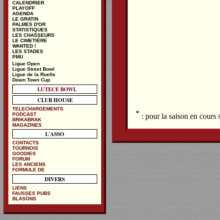
CALENDRIER
PLAYOFF
AGENDA
LE GRATIN
PALMES D'OR
STATISTIQUES
LES CHASSEURS
LE CIMETIÈRE
WANTED !
LES STADES
PMU
Ligue Open
Ligue Street Bowl
Ligue de la Ruelle
Down Town Cup
LUTECE BOWL
CLUB HOUSE
TELECHARGEMENTS
*
PODCAST
: pour la saison en cours
BRIKABRAK
MAGAZINES
L'ASSO
CONTACTS
TOURNOIS
GOODIES
FORUM
LES ANCIENS
FORMULE DE
DIVERS
LIENS
FAUSSES PUBS
BLASONS