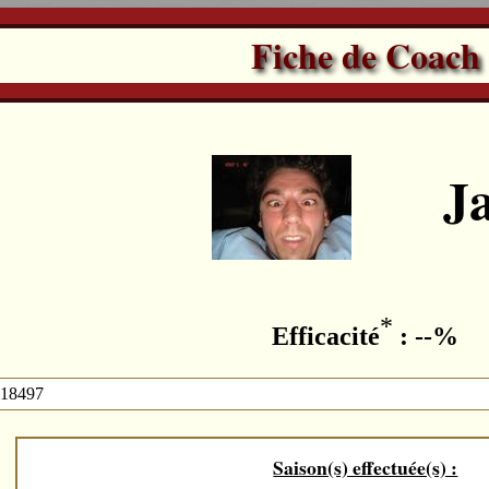
Fiche de Coach
J
*
Efficacité
: --%
 18497
Saison(s) effectuée(s) :