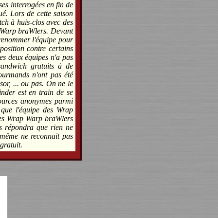
es interrogées en fin de
ué. Lors de cette saison
tch à huis-clos avec des
p Warp braWlers. Devant
e renommer l'équipe pour
osition contre certains
es deux équipes n'a pas
sandwich gratuits à de
gourmands n'ont pas été
or, ... ou pas. On ne le
nder est en train de se
sources anonymes parmi
 que l'équipe des Wrap
pes Wrap Warp braWlers
s répondra que rien ne
i même ne reconnait pas
gratuit.