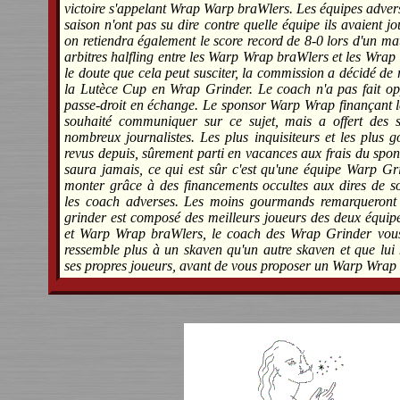
victoire s'appelant Wrap Warp braWlers. Les équipes advers
saison n'ont pas su dire contre quelle équipe ils avaient jo
on retiendra également le score record de 8-0 lors d'un ma
arbitres halfling entre les Warp Wrap braWlers et les Wra
le doute que cela peut susciter, la commission a décidé d
la Lutèce Cup en Wrap Grinder. Le coach n'a pas fait opp
passe-droit en échange. Le sponsor Warp Wrap finançant l
souhaité communiquer sur ce sujet, mais a offert des 
nombreux journalistes. Les plus inquisiteurs et les plus 
revus depuis, sûrement parti en vacances aux frais du spons
saura jamais, ce qui est sûr c'est qu'une équipe Warp Gri
monter grâce à des financements occultes aux dires de 
les coach adverses. Les moins gourmands remarqueront
grinder est composé des meilleurs joueurs des deux équi
et Warp Wrap braWlers, le coach des Wrap Grinder vou
ressemble plus à un skaven qu'un autre skaven et que lu
ses propres joueurs, avant de vous proposer un Warp Wrap 