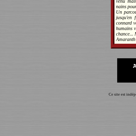
venu mais 
nains pour
Un parcou
jusqu'en 
connard v
humains ve
chance... 
Amaranth 
Ce site est indé