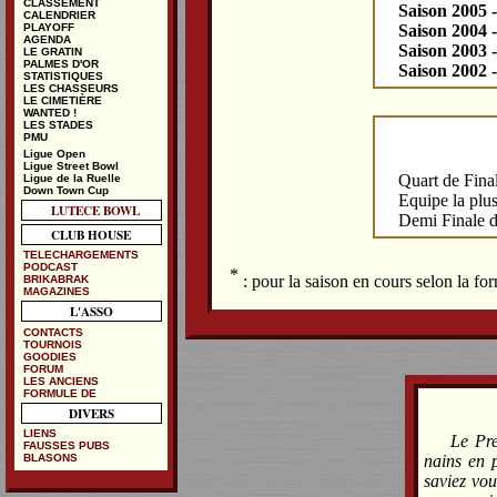
CLASSEMENT
Saison 2005 
CALENDRIER
Saison 2004 
PLAYOFF
AGENDA
Saison 2003 
LE GRATIN
PALMES D'OR
Saison 2002 
STATISTIQUES
LES CHASSEURS
LE CIMETIÈRE
WANTED !
LES STADES
PMU
Ligue Open
Ligue Street Bowl
Quart de Fina
Ligue de la Ruelle
Down Town Cup
Equipe la plu
LUTECE BOWL
Demi Finale d
CLUB HOUSE
TELECHARGEMENTS
PODCAST
*
: pour la saison en cours selon la f
BRIKABRAK
MAGAZINES
L'ASSO
CONTACTS
TOURNOIS
GOODIES
FORUM
LES ANCIENS
FORMULE DE
DIVERS
LIENS
Le Pr
FAUSSES PUBS
BLASONS
nains en p
saviez vou