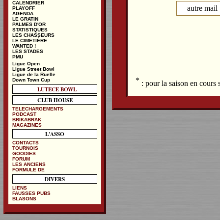
CALENDRIER
autre mail 
PLAYOFF
AGENDA
LE GRATIN
PALMES D'OR
STATISTIQUES
LES CHASSEURS
LE CIMETIÈRE
WANTED !
LES STADES
PMU
Ligue Open
Ligue Street Bowl
Ligue de la Ruelle
*
Down Town Cup
: pour la saison en cours
LUTECE BOWL
CLUB HOUSE
TELECHARGEMENTS
PODCAST
BRIKABRAK
MAGAZINES
L'ASSO
CONTACTS
TOURNOIS
GOODIES
FORUM
LES ANCIENS
FORMULE DE
DIVERS
LIENS
FAUSSES PUBS
BLASONS