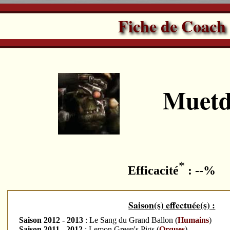
Fiche de Coach
Muetd
*
Efficacité
: --%
Saison(s) effectuée(s) :
Saison 2012 - 2013
: Le Sang du Grand Ballon (
Humains
)
Saison 2011 - 2012
: Lemon Green's Pigs (
Orques
)