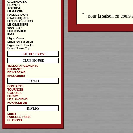
CALENDRIER
PLAYOFF
AGENDA
LE GRATIN
*
PALMES D'OR
: pour la saison en cours
STATISTIQUES
LES CHASSEURS
LE CIMETIÈRE
WANTED !
LES STADES
PMU
Ligue Open
Ligue Street Bowl
Ligue de la Ruelle
Down Town Cup
LUTECE BOWL
CLUB HOUSE
TELECHARGEMENTS
PODCAST
BRIKABRAK
MAGAZINES
L'ASSO
CONTACTS
TOURNOIS
GOODIES
FORUM
LES ANCIENS
FORMULE DE
DIVERS
LIENS
FAUSSES PUBS
BLASONS