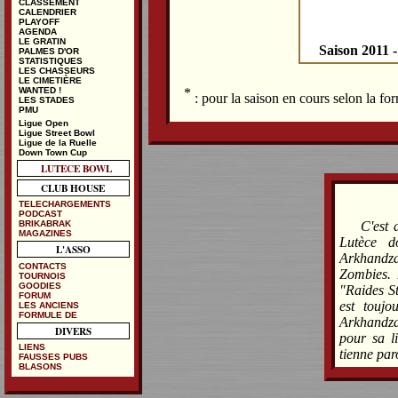
CLASSEMENT
CALENDRIER
PLAYOFF
AGENDA
LE GRATIN
Saison 2011 
PALMES D'OR
STATISTIQUES
LES CHASSEURS
LE CIMETIÈRE
*
WANTED !
: pour la saison en cours selon la f
LES STADES
PMU
Ligue Open
Ligue Street Bowl
Ligue de la Ruelle
Down Town Cup
LUTECE BOWL
CLUB HOUSE
TELECHARGEMENTS
PODCAST
BRIKABRAK
C'est 
MAGAZINES
Lutèce d
L'ASSO
Arkhandz
CONTACTS
Zombies. 
TOURNOIS
GOODIES
"Raides St
FORUM
est touj
LES ANCIENS
FORMULE DE
Arkhandzar
DIVERS
pour sa l
LIENS
tienne paro
FAUSSES PUBS
BLASONS