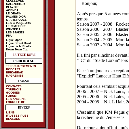
CLASSEMENT
Bonjour,
CALENDRIER
PLAYOFF
AGENDA
Après presque 5 années consé
LE GRATIN
PALMES D'OR
temps.
STATISTIQUES
LES CHASSEURS
Saison 2007 - 2008 : Rockets
LE CIMETIÈRE
Saison 2006 - 2007 : Blaste
WANTED !
LES STADES
Saison 2005 - 2006 : Blaste
PMU
Saison 2004 - 2005 : Mort l
Ligue Open
Ligue Street Bowl
Saison 2003 - 2004 : Mort l
Ligue de la Ruelle
Down Town Cup
LUTECE BOWL
Il a fini par s'incliner devant
"JC" du "Stade Lorain" lors
CLUB HOUSE
TELECHARGEMENTS
PODCAST
Face à un joueur d'exception
BRIKABRAK
"Expidel" Lanceur Haut Elfe
MAGAZINES
L'ASSO
Pourtant cela semblait acqui
CONTACTS
TOURNOIS
2006 - 2007 = Nick Lair's, m
GOODIES
FORUM
2005 - 2006 = Nick Lair's, m
LES ANCIENS
2004 - 2005 = Nik L Hair, 2
FORMULE DE
DIVERS
C'est ainsi que KM Pegus qu
LIENS
FAUSSES PUBS
la recherche du 7eme sens.
BLASONS
De retour aujourd'hui après