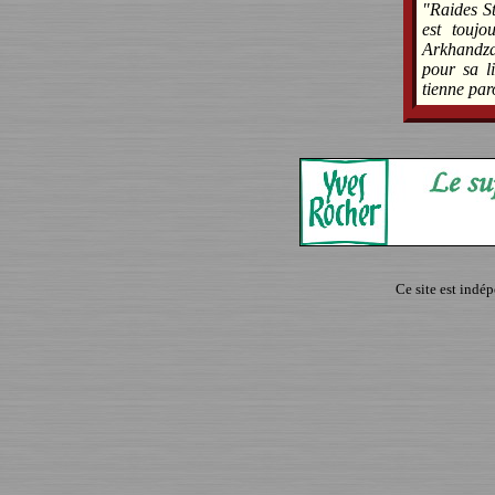
"Raides St
est touj
Arkhandzar
pour sa l
tienne paro
Ce site est indé