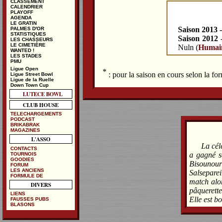
CLASSEMENT
CALENDRIER
PLAYOFF
AGENDA
LE GRATIN
Saison 2013 
PALMES D'OR
STATISTIQUES
Saison 2012 
LES CHASSEURS
LE CIMETIÈRE
Nuln (
Humai
WANTED !
LES STADES
PMU
Ligue Open
*
: pour la saison en cours selon la f
Ligue Street Bowl
Ligue de la Ruelle
Down Town Cup
LUTECE BOWL
CLUB HOUSE
TELECHARGEMENTS
PODCAST
BRIKABRAK
MAGAZINES
L'ASSO
La cél
CONTACTS
a gagné s
TOURNOIS
GOODIES
Bisounours
FORUM
LES ANCIENS
Salseparei
FORMULE DE
match alor
DIVERS
pâquerette
LIENS
Elle est b
FAUSSES PUBS
BLASONS