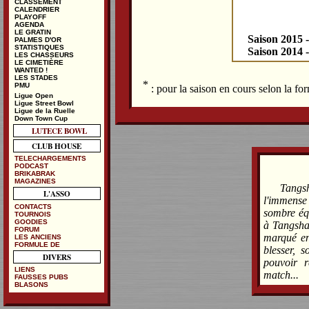
CLASSEMENT
CALENDRIER
PLAYOFF
AGENDA
LE GRATIN
Saison 2015 
PALMES D'OR
STATISTIQUES
Saison 2014 
LES CHASSEURS
LE CIMETIÈRE
WANTED !
LES STADES
*
PMU
: pour la saison en cours selon la f
Ligue Open
Ligue Street Bowl
Ligue de la Ruelle
Down Town Cup
LUTECE BOWL
CLUB HOUSE
TELECHARGEMENTS
PODCAST
BRIKABRAK
MAGAZINES
Tangsh
L'ASSO
l'immense 
CONTACTS
sombre éq
TOURNOIS
GOODIES
à Tangshan
FORUM
marqué en 
LES ANCIENS
FORMULE DE
blesser, 
DIVERS
pouvoir r
LIENS
match...
FAUSSES PUBS
BLASONS