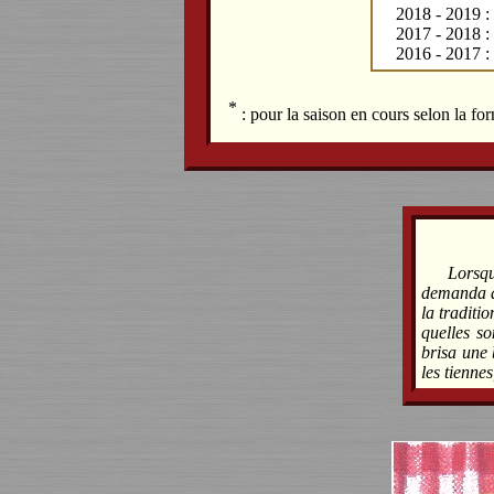
2018 - 2019 :
2017 - 2018 : 
2016 - 2017 : 
*
: pour la saison en cours selon la f
Lorsq
demanda à
la traditi
quelles so
brisa une 
les tienne