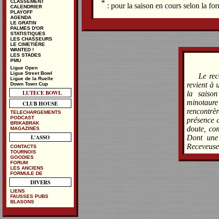
*
CLASSEMENT
: pour la saison en cours selon la f
CALENDRIER
PLAYOFF
AGENDA
LE GRATIN
PALMES D'OR
STATISTIQUES
LES CHASSEURS
LE CIMETIÈRE
WANTED !
LES STADES
PMU
Ligue Open
Ligue Street Bowl
Le rec
Ligue de la Ruelle
revient à 
Down Town Cup
LUTECE BOWL
la saiso
minotaure 
CLUB HOUSE
rencontrè
TELECHARGEMENTS
PODCAST
présence d
BRIKABRAK
doute, com
MAGAZINES
L'ASSO
Dont une 
Receveuse
CONTACTS
TOURNOIS
GOODIES
FORUM
LES ANCIENS
FORMULE DE
DIVERS
LIENS
FAUSSES PUBS
BLASONS