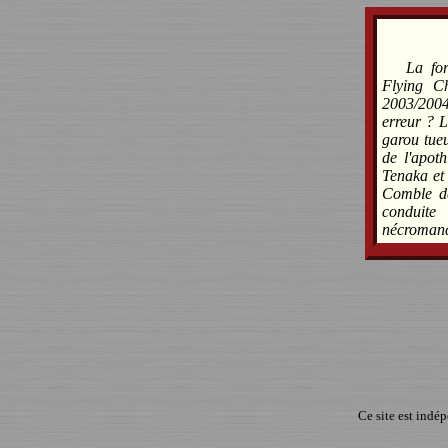
La for
Flying Ch
2003/2004
erreur ? L
garou tueu
de l'apoth
Tenaka et
Comble de
conduit
nécromanci
Ce site est indé