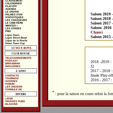
CLASSEMENT
CALENDRIER
PLAYOFF
AGENDA
LE GRATIN
Saison 2019 
PALMES D'OR
STATISTIQUES
Saison 2018 
LES CHASSEURS
Saison 2017 
LE CIMETIÈRE
WANTED !
Saison 2016
LES STADES
PMU
Chaos
)
Ligue Open
Saison 2015 
Ligue Street Bowl
Ligue de la Ruelle
Down Town Cup
LUTECE BOWL
CLUB HOUSE
TELECHARGEMENTS
PODCAST
2018 -2019 : P
BRIKABRAK
J2
MAGAZINES
2017 - 2018 :
L'ASSO
finale Play-of
CONTACTS
TOURNOIS
2016 - 2017 :
GOODIES
FORUM
LES ANCIENS
FORMULE DE
*
: pour la saison en cours selon la f
DIVERS
LIENS
FAUSSES PUBS
BLASONS