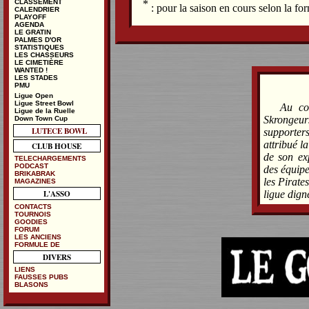
*
CLASSEMENT
: pour la saison en cours selon la f
CALENDRIER
PLAYOFF
AGENDA
LE GRATIN
PALMES D'OR
STATISTIQUES
LES CHASSEURS
LE CIMETIÈRE
WANTED !
LES STADES
PMU
Ligue Open
Ligue Street Bowl
Au co
Ligue de la Ruelle
Skrongeur
Down Town Cup
LUTECE BOWL
supporte
attribué l
CLUB HOUSE
de son ex
TELECHARGEMENTS
PODCAST
des équipe
BRIKABRAK
les Pirate
MAGAZINES
L'ASSO
ligue dign
CONTACTS
TOURNOIS
GOODIES
FORUM
LES ANCIENS
FORMULE DE
DIVERS
LIENS
FAUSSES PUBS
BLASONS