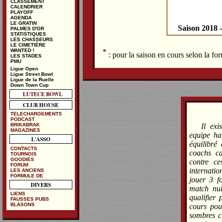
CLASSEMENT
CALENDRIER
PLAYOFF
AGENDA
LE GRATIN
Saison 2018 
PALMES D'OR
STATISTIQUES
LES CHASSEURS
LE CIMETIÈRE
*
WANTED !
: pour la saison en cours selon la f
LES STADES
PMU
Ligue Open
Ligue Street Bowl
Ligue de la Ruelle
Down Town Cup
LUTECE BOWL
CLUB HOUSE
TELECHARGEMENTS
PODCAST
BRIKABRAK
Il ex
MAGAZINES
equipe hal
L'ASSO
équilibré 
CONTACTS
coachs ca
TOURNOIS
GOODIES
contre c
FORUM
internatio
LES ANCIENS
FORMULE DE
jouer 3 fo
DIVERS
match nul
LIENS
qualifier 
FAUSSES PUBS
BLASONS
cours pou
sombres ci