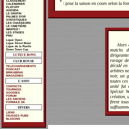
*
CLASSEMENT
: pour la saison en cours selon la f
CALENDRIER
PLAYOFF
AGENDA
LE GRATIN
PALMES D'OR
STATISTIQUES
LES CHASSEURS
LE CIMETIÈRE
WANTED !
LES STADES
PMU
Ligue Open
Ligue Street Bowl
Alors 
Ligue de la Ruelle
matchs d
Down Town Cup
LUTECE BOWL
dirigeante
ravage de 
CLUB HOUSE
décidé en 
TELECHARGEMENTS
PODCAST
arbitres n
BRIKABRAK
noir, un 
MAGAZINES
L'ASSO
toutes ce
unité fut
CONTACTS
TOURNOIS
Spécial 
GOODIES
FORUM
création, 
LES ANCIENS
firent to
FORMULE DE
suffisamm
DIVERS
LIENS
FAUSSES PUBS
BLASONS