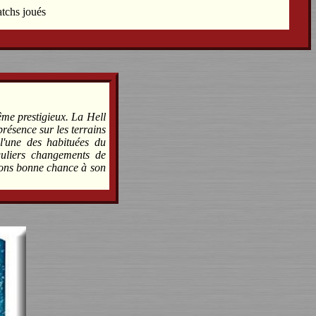
atchs joués
ême prestigieux. La Hell
présence sur les terrains
l'une des habituées du
éguliers changements de
itons bonne chance à son