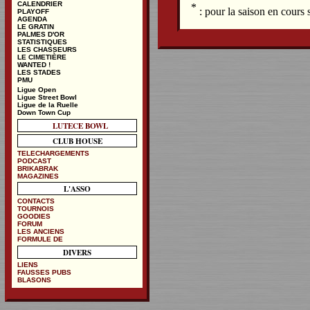
CALENDRIER
*
: pour la saison en cours
PLAYOFF
AGENDA
LE GRATIN
PALMES D'OR
STATISTIQUES
LES CHASSEURS
LE CIMETIÈRE
WANTED !
LES STADES
PMU
Ligue Open
Ligue Street Bowl
Ligue de la Ruelle
Down Town Cup
LUTECE BOWL
CLUB HOUSE
TELECHARGEMENTS
PODCAST
BRIKABRAK
MAGAZINES
L'ASSO
CONTACTS
TOURNOIS
GOODIES
FORUM
LES ANCIENS
FORMULE DE
DIVERS
LIENS
FAUSSES PUBS
BLASONS