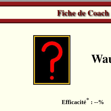
Fiche de Coach
Wau
*
Efficacité
: --%