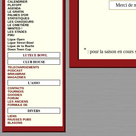
CALENDRIER
Merci de m
PLAYOFF
AGENDA
LE GRATIN
PALMES D'OR
STATISTIQUES
LES CHASSEURS
LE CIMETIÈRE
WANTED !
LES STADES
PMU
Ligue Open
Ligue Street Bowl
Ligue de la Ruelle
*
Down Town Cup
: pour la saison en cours
LUTECE BOWL
CLUB HOUSE
TELECHARGEMENTS
PODCAST
BRIKABRAK
MAGAZINES
L'ASSO
CONTACTS
TOURNOIS
GOODIES
FORUM
LES ANCIENS
FORMULE DE
DIVERS
LIENS
FAUSSES PUBS
BLASONS