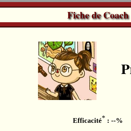
Fiche de Coach
P
*
Efficacité
: --%