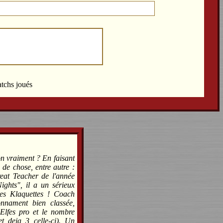
atchs joués
on vraiment ? En faisant
 de chose, entre autre :
reat Teacher de l'année
ghts", il a un sérieux
les Klaquettes ! Coach
onnament bien classée,
Elfes pro et le nombre
et deja 3 celle-ci). Un