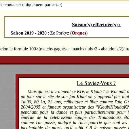
e contacter uniquement par sms :)
Saison(s) effectuée(s) :
Saison 2019 - 2020
: Ze Porkyz (
Orques
)
 selon la formule 100×(matchs gagnés + matchs nuls /2 - abandons/2)/m
Le Saviez-Vous ?
Mais qui est il vraiment ce Kris le Kloub ? le Konnaît-
un tour sur le site de son fan Klub' on y apprend pas mal
1m90, 80 kg, 22 ans, célibataire et libre comme l'air, G
2004/2005 et fameux organisateur des "KloubiKloubaKNi
penchant pour la dance et plus particulierement pour 
émérite de la celebrissime équipe des Troubadours ét
comme l'an passé, malgré la race pourrie que sont les 
incalculable de morts qu'il subit ( 8 la saison passée 