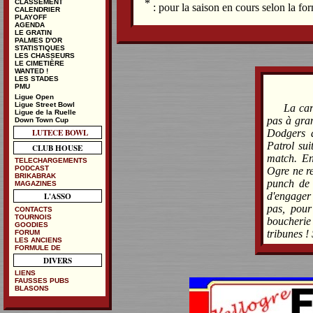
*
CLASSEMENT
: pour la saison en cours selon la f
CALENDRIER
PLAYOFF
AGENDA
LE GRATIN
PALMES D'OR
STATISTIQUES
LES CHASSEURS
LE CIMETIÈRE
WANTED !
LES STADES
PMU
Ligue Open
Ligue Street Bowl
La car
Ligue de la Ruelle
pas à gra
Down Town Cup
LUTECE BOWL
Dodgers a
Patrol sui
CLUB HOUSE
match. En
TELECHARGEMENTS
PODCAST
Ogre ne r
BRIKABRAK
punch de 
MAGAZINES
d'engager
L'ASSO
pas, pour
CONTACTS
TOURNOIS
boucherie 
GOODIES
tribunes !
FORUM
LES ANCIENS
FORMULE DE
DIVERS
LIENS
FAUSSES PUBS
BLASONS