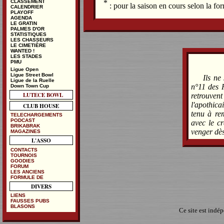
*
CLASSEMENT
: pour la saison en cours selon la f
CALENDRIER
PLAYOFF
AGENDA
LE GRATIN
PALMES D'OR
STATISTIQUES
LES CHASSEURS
LE CIMETIÈRE
WANTED !
LES STADES
PMU
Ligue Open
Ligue Street Bowl
Ils ne
Ligue de la Ruelle
n°11 des R
Down Town Cup
LUTECE BOWL
retrouven
l'apothica
CLUB HOUSE
tenu à rem
TELECHARGEMENTS
PODCAST
avec le cr
BRIKABRAK
venger dès
MAGAZINES
L'ASSO
CONTACTS
TOURNOIS
GOODIES
FORUM
LES ANCIENS
FORMULE DE
DIVERS
LIENS
FAUSSES PUBS
BLASONS
Ce site est indé