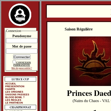
Saison Régulière
Connexion
Pseudonyme
Mot de passe
CONNEXION
PERMANENTE
Mot de passe oublié ?
LUTECE CUP
ACCUEIL
PRESENTATION
Princes Daed
CHARTE
LES ORIGINES
SAISONS PASSEES
BLOOD BOWL ?
LES REGLES
(Nains du Chaos - VAL 
LE PANTHEON
CHAMPIONNAT