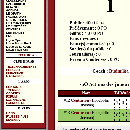
1
CLASSEMENT
CALENDRIER
PLAYOFF
AGENDA
LE GRATIN
PALMES D'OR
STATISTIQUES
Public :
4000 fans
LES CHASSEURS
LE CIMETIÈRE
Prélèvement :
0 PO
WANTED !
Gains :
45000 PO
LES STADES
PMU
Fans dévoués :
=
Ligue Open
Faute(s) commise(s) :
0
Ligue Street Bowl
Ligue de la Ruelle
Sortie(s) du public :
0
Down Town Cup
Journalier(s) :
0
LUTECE BOWL
Erreurs Coûteuses :
0 PO
CLUB HOUSE
TELECHARGEMENTS
PODCAST
Coach :
Budmilka
BRIKABRAK
MAGAZINES
L'ASSO
Actions des joueur
CONTACTS
TOURNOIS
Nom
Td
Réu
S
GOODIES
FORUM
#12
Centurion
(Hobgoblin
LES ANCIENS
1
0
FORMULE DE
Lineman)
DIVERS
#13
Centurion
(Hobgoblin
LIENS
0
0
FAUSSES PUBS
Lineman)
BLASONS
Compétence(s) et caractéristiques :