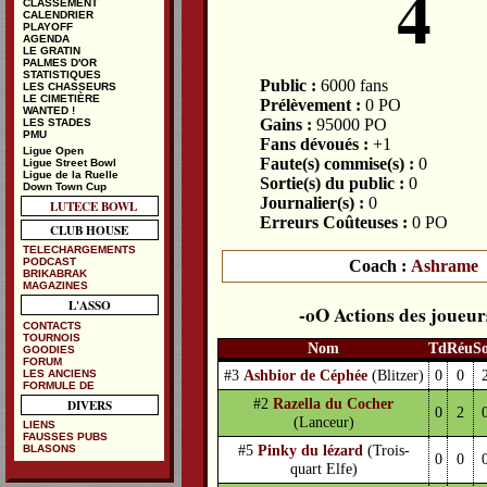
4
CLASSEMENT
CALENDRIER
PLAYOFF
AGENDA
LE GRATIN
PALMES D'OR
STATISTIQUES
Public :
6000 fans
LES CHASSEURS
LE CIMETIÈRE
Prélèvement :
0 PO
WANTED !
Gains :
95000 PO
LES STADES
PMU
Fans dévoués :
+1
Ligue Open
Faute(s) commise(s) :
0
Ligue Street Bowl
Ligue de la Ruelle
Sortie(s) du public :
0
Down Town Cup
Journalier(s) :
0
LUTECE BOWL
Erreurs Coûteuses :
0 PO
CLUB HOUSE
TELECHARGEMENTS
PODCAST
Coach :
Ashrame
BRIKABRAK
MAGAZINES
L'ASSO
Actions des joueur
CONTACTS
TOURNOIS
Nom
Td
Réu
S
GOODIES
FORUM
#3
Ashbior de Céphée
(Blitzer)
0
0
LES ANCIENS
FORMULE DE
#2
Razella du Cocher
DIVERS
0
2
(Lanceur)
LIENS
FAUSSES PUBS
#5
Pinky du lézard
(Trois-
BLASONS
0
0
quart Elfe)