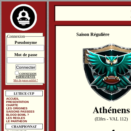
Saison Régulière
Connexion
Pseudonyme
Mot de passe
CONNEXION
PERMANENTE
Mot de passe oublié ?
LUTECE CUP
ACCUEIL
PRESENTATION
Athénens
CHARTE
LES ORIGINES
SAISONS PASSEES
BLOOD BOWL ?
LES REGLES
(Elfes - VAL 112)
LE PANTHEON
CHAMPIONNAT