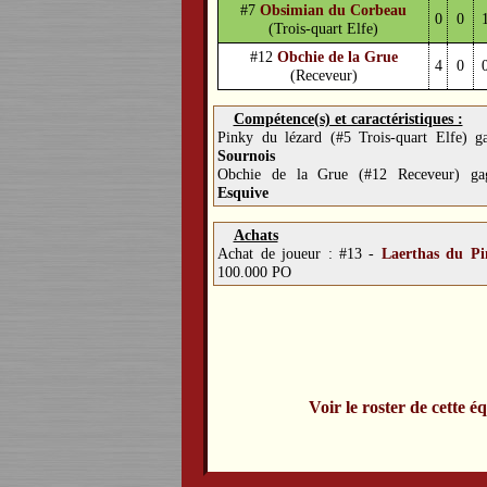
#7
Obsimian du Corbeau
0
0
(Trois-quart Elfe)
#12
Obchie de la Grue
4
0
(Receveur)
Compétence(s) et caractéristiques :
Pinky du lézard (#5 Trois-quart Elfe) g
Sournois
Obchie de la Grue (#12 Receveur) ga
Esquive
Achats
Achat de joueur :
#13 -
Laerthas du Pi
100.000 PO
Voir le roster de cette é