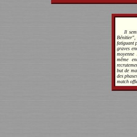
Il sem
Bénitier
fatiguant 
graves enr
moyenne 
même ent
recrutemen
but de ma
des phases
match offic