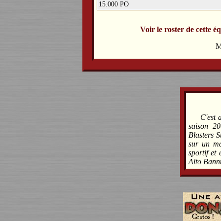
15.000 PO
Voir le roster de cette é
M
C'est 
saison 2
Blasters S
sur un ma
sportif et
Alto Bannt