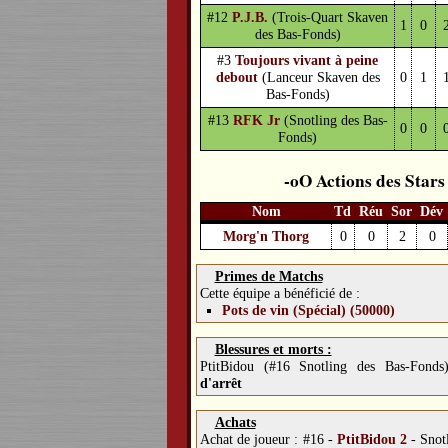
#12
P.J.B.
(Trois-Quart Skaven
1
0
des Bas-Fonds)
#3
Toujours vivant à peine
debout
(Lanceur Skaven des
0
1
Bas-Fonds)
#13
RFK Jr
(Snotling des Bas-
0
0
Fonds)
Actions des Stars
Nom
Td
Réu
Sor
Dév
Morg'n Thorg
0
0
2
0
Primes de Matchs
Cette équipe a bénéficié de :
Pots de vin (Spécial) (50000)
Blessures et morts :
PtitBidou (#16 Snotling des Bas-Fond
d'arrêt
Achats
Achat de joueur :
#16 -
PtitBidou 2
-
Snot