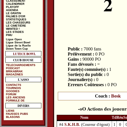
2
CLASSEMENT
CALENDRIER
PLAYOFF
AGENDA
LE GRATIN
PALMES D'OR
STATISTIQUES
LES CHASSEURS
LE CIMETIÈRE
WANTED !
LES STADES
PMU
Ligue Open
Ligue Street Bowl
Ligue de la Ruelle
Public :
7000 fans
Down Town Cup
LUTECE BOWL
Prélèvement :
0 PO
Gains :
90000 PO
CLUB HOUSE
Fans dévoués :
=
TELECHARGEMENTS
PODCAST
Faute(s) commise(s) :
1
BRIKABRAK
Sortie(s) du public :
0
MAGAZINES
Journalier(s) :
0
L'ASSO
Erreurs Coûteuses :
0 PO
CONTACTS
TOURNOIS
GOODIES
FORUM
Coach :
Bosk
LES ANCIENS
FORMULE DE
DIVERS
Actions des joueur
LIENS
FAUSSES PUBS
Nom
Td
Réu
S
BLASONS
#4
S.K.H.B.
(Coureur d'égout)
1
0