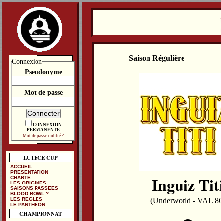
Saison Régulière
Connexion
Pseudonyme
Mot de passe
CONNEXION
PERMANENTE
Mot de passe oublié ?
LUTECE CUP
ACCUEIL
PRESENTATION
Inguiz Tit
CHARTE
LES ORIGINES
SAISONS PASSEES
BLOOD BOWL ?
LES REGLES
(Underworld - VAL 8
LE PANTHEON
CHAMPIONNAT