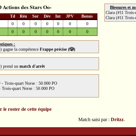
Actions des Stars
Blessures et m
Clara (#11 Trois-
Td
Réu
Sor
Dév
Int
JPV
Bonus
Clara (#11 Trois-
0
0
0
0
0
0
0
0
0
0
0
0
0
0
stiques :
e) gagne la compétence
Frappe précise (🎲)
r) prend un
match d'arrêt
r
-
Trois-quart Norse : 50.000 PO
-
Trois-quart Norse : 50.000 PO
r le roster de cette équipe
Match saisi par :
Dritzz
.