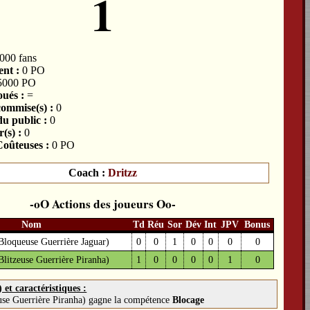
1
000 fans
nt :
0 PO
5000 PO
ués :
=
commise(s) :
0
du public :
0
(s) :
0
oûteuses :
0 PO
Coach :
Dritzz
Actions des joueurs
Nom
Td
Réu
Sor
Dév
Int
JPV
Bonus
Bloqueuse Guerrière Jaguar)
0
0
1
0
0
0
0
Blitzeuse Guerrière Piranha)
1
0
0
0
0
1
0
et caractéristiques :
euse Guerrière Piranha) gagne la compétence
Blocage