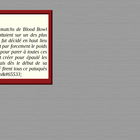
es matchs de Blood Bowl
attaient sur un des plus
 fut décidé en haut lieu
t par forcement le poids
 pour parer à toutes ces
 créer pour épaulé les
ais dès le début de sa
 firent tous ce pataquès
vin&#65533;