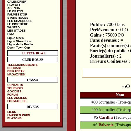
CALENDRIER
PLAYOFF
AGENDA
LE GRATIN
PALMES D'OR
STATISTIQUES
LES CHASSEURS
Public :
7000 fans
LE CIMETIÈRE
WANTED !
Prélèvement :
0 PO
LES STADES
PMU
Gains :
75000 PO
Ligue Open
Fans dévoués :
=
Ligue Street Bowl
Ligue de la Ruelle
Faute(s) commise(s) 
Down Town Cup
Sortie(s) du public :
LUTECE BOWL
Journalier(s) :
2
CLUB HOUSE
Erreurs Coûteuses :
TELECHARGEMENTS
PODCAST
BRIKABRAK
MAGAZINES
L'ASSO
CONTACTS
TOURNOIS
GOODIES
Nom
FORUM
LES ANCIENS
FORMULE DE
#00 Journalier
(Trois-q
DIVERS
#00 Journalier
(Trois-q
LIENS
FAUSSES PUBS
#5
Cardhu
(Trois-qua
BLASONS
#6
Balvenie
(Trois-qu