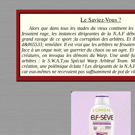
Le Saviez-Vous ?
Alors que dans tous les stades du vieux continent l
fessaient rage, les instances dirigeantes de la N.A.F déb
grand ravage de ce sport ;la corruption des arbitres. Et il
d&#65533; remédier. Il est vrai que les arbitres ne fessaien
face à un orque noir, un guerrier du chaos ou un ogre. Et
créatures, on invoqua les démons du Warp. Une unité fut
arbitres : le S.W.A.T,ou Spécial Warp Arbitral Team. M
création, une polémique éclata ! Les dirigeants de la N.A.F
car eux-mêmes ne recevaient pas suffisamment de pot de 