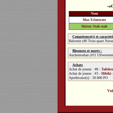
Nom
Max Eclaterate
Skitter Stab-stab
Compétence(s) et caractéri
Balvenie (#6 Trois-quart Nors
Blessures et morts :
Auchentoshan (#11 Ulfwerene
Achats
Achat de joueur :
#8 -
Taliske
Achat de joueur :
#3 -
Hibiki
Apothicaire(s) : 50.000 PO
Voi