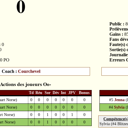
0
Public :
8
Prélèveme
Gains :
8
Fans dévo
:
0
Faute(s) 
0
Sortie(s) 
Journalier
0 PO
Erreurs C
Coach :
Courchevel
Actions des joueurs
Td
Réu
Sor
Dév
Int
JPV
Bonus
uart Norse)
0
0
0
0
0
0
0
#5
Jenna
(
uart Norse)
0
0
0
0
0
0
0
#4
Sylvia
(
rt Norse)
0
0
1
0
0
1
0
Compétence(s) 
art Norse)
0
0
1
0
0
0
0
Sylvia (#4 Blitz